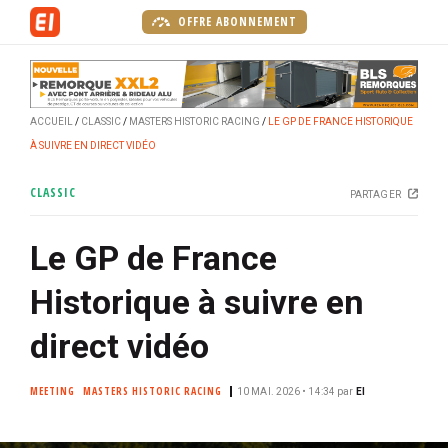
A
OFFRE ABONNEMENT
l
l
e
r
ACCUEIL
CLASSIC
MASTERS HISTORIC RACING
LE GP DE FRANCE HISTORIQUE
a
À SUIVRE EN DIRECT VIDÉO
u
c
CLASSIC
PARTAGER
o
n
Le GP de France
t
e
Historique à suivre en
n
u
direct vidéo
p
r
MEETING
MASTERS HISTORIC RACING
10 MAI. 2026 • 14:34
par
EI
i
n
c