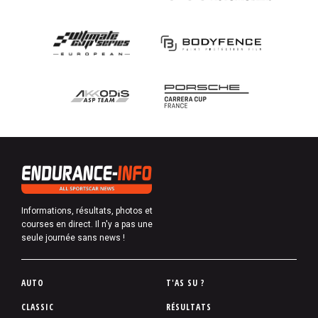
Informations, résultats, photos et
courses en direct. Il n'y a pas une
seule journée sans news !
P
AUTO
T'AS SU ?
i
CLASSIC
RÉSULTATS
e