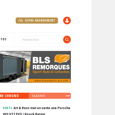
OFFRE ABONNEMENT
C
O
M
P
OTOS
T
E
4H CHRONO
VENTE
Art & Revs met en vente une Porsche
993 GT2 EVO / Roock Racing