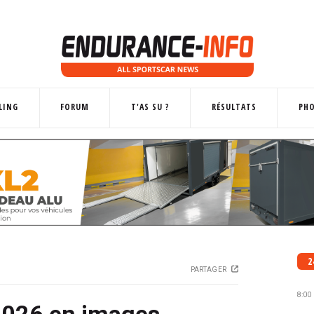
LING
FORUM
T'AS SU ?
RÉSULTATS
PH
2
PARTAGER
8:00
2026 en images