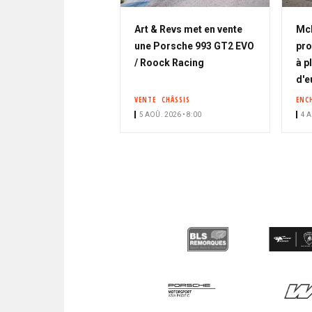
Art & Revs met en vente
McL
une Porsche 993 GT2 EVO
pro
/ Roock Racing
à p
d'e
VENTE
CHÂSSIS
ENC
5 AOÛ. 2026 • 8:00
4 A