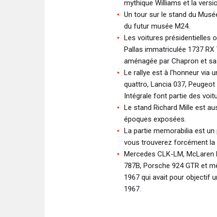
mythique Williams et la versi
Un tour sur le stand du Musé
du futur musée M24.
Les voitures présidentielles 
Pallas immatriculée 1737 RX 7
aménagée par Chapron et sa
Le rallye est à l'honneur via
quattro, Lancia 037, Peugeot 
Intégrale font partie des voi
Le stand Richard Mille est au
époques exposées.
La partie memorabilia est u
vous trouverez forcément la 
Mercedes CLK-LM, McLaren 
787B, Porsche 924 GTR et mê
1967 qui avait pour objectif 
1967.