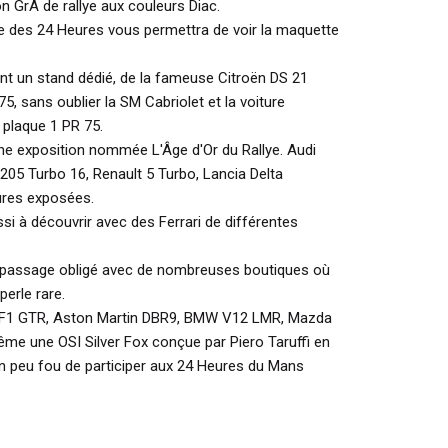
on GrA de rallye aux couleurs Diac.
e des 24 Heures vous permettra de voir la maquette
ont un stand dédié, de la fameuse Citroën DS 21
5, sans oublier la SM Cabriolet et la voiture
 plaque 1 PR 75.
 une exposition nommée L'Âge d'Or du Rallye. Audi
205 Turbo 16, Renault 5 Turbo, Lancia Delta
tures exposées.
ssi à découvrir avec des Ferrari de différentes
n passage obligé avec de nombreuses boutiques où
perle rare.
F1 GTR, Aston Martin DBR9, BMW V12 LMR, Mazda
me une OSI Silver Fox conçue par Piero Taruffi en
un peu fou de participer aux 24 Heures du Mans