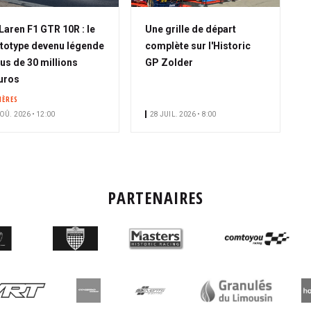
aren F1 GTR 10R : le
Une grille de départ
totype devenu légende
complète sur l'Historic
lus de 30 millions
GP Zolder
uros
HÈRES
OÛ. 2026 • 12:00
28 JUIL. 2026 • 8:00
PARTENAIRES