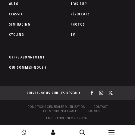
P
AUTO
T'AS SU ?
i
CLASSIC
RÉSULTATS
e
SIM RACING
PHOTOS
d
d
CYCLING
TV
e
p
a
P
OFFRE ABONNEMENT
g
i
QUI SOMMES-NOUS ?
e
e
d
d
SUIVEZ-NOUS SUR LES RÉSEAUX
e
p
a
S
CONDITIONS GÉNÉRALES D'UTILISATION
CONTACT
O
LES MENTIONS LÉGALES
COOKIES
g
U
ENDURANCE-INFO 2006-2026
S
e
-
N
P
N
[
2
C
R
I