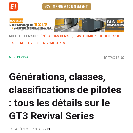
A
OFFRE ABONNEMENT
l
l
e
r
ACCUEIL
CLASSIC
GÉNÉRATIONS, CLASSES, CLASSIFICATIONS DE PILOTES : TOUS
a
LES DÉTAILS SUR LE GT3 REVIVAL SERIES
u
c
GT3 REVIVAL
PARTAGER
o
n
Générations, classes,
t
e
classifications de pilotes
n
u
: tous les détails sur le
p
r
GT3 Revival Series
i
n
29 AOÛ. 2025 • 18:06
par
EI
c