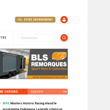
OFFRE ABONNEMENT
C
O
M
P
OTOS
T
E
4H CHRONO
MHR
Masters Historic Racing étend le
0
programme Endurance Legends à Dijon et