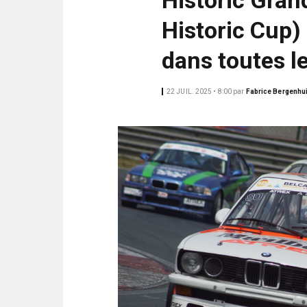
N
i
C
Historic Cup) 
p
I
a
P
dans toutes l
l
A
L
22 JUIL. 2025 • 8:00
par
Fabrice Bergenhu
E