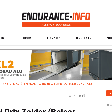
LING
FORUM
T'AS SU ?
RÉSULTATS
PH
AR HISTORIC CUP) - EVERTJAN ALDERS BRILLE DANS TOUTES LES CONDITIONS
2
PARTAGER
18:0
 Prix Zolder (Belcar