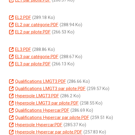
e
i
u
c
o
n
p
m
u
c
D
EL2.PDF
(289.18 Ko)
t
a
e
m
u
o
D
EL2 par catégorie.PDF
(288.94 Ko)
l
n
e
m
c
o
D
EL2 par pilote.PDF
(266.53 Ko)
t
n
e
u
c
o
t
n
m
u
c
D
EL3.PDF
(288.86 Ko)
t
e
m
u
o
D
EL3 par catégorie.PDF
(288.67 Ko)
n
e
m
c
o
D
EL3 par pilote.PDF
(266.13 Ko)
t
n
e
u
c
o
t
n
m
u
c
D
Qualifications LMGT3.PDF
(286.66 Ko)
t
e
m
u
o
D
Qualifications LMGT3 par pilote.PDF
(259.57 Ko)
n
e
m
c
o
D
Hyperpole LMGT3.PDF
(286.2 Ko)
t
n
e
u
c
o
D
Hyperpole LMGT3 par pilote.PDF
(258.55 Ko)
t
n
m
u
c
o
D
Qualifications Hypercar.PDF
(286.69 Ko)
t
e
m
u
c
o
D
Qualifications Hypercar par pilote.PDF
(259.51 Ko)
n
e
m
u
c
o
D
Hyperpole Hypercar.PDF
(285.37 Ko)
t
n
e
m
u
c
o
D
Hyperpole Hypercar par pilote.PDF
(257.83 Ko)