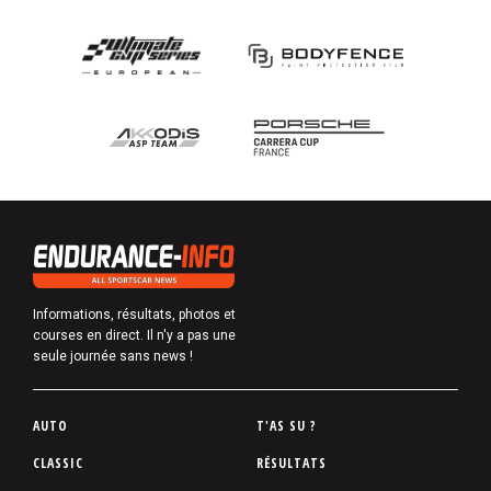
Informations, résultats, photos et
courses en direct. Il n'y a pas une
seule journée sans news !
P
AUTO
T'AS SU ?
i
CLASSIC
RÉSULTATS
e