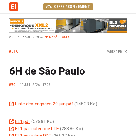
A
OFFRE ABONNEMENT
l
l
e
r
ACCUEIL
AUTO
WEC
6H DE SÃO PAULO
a
u
AUTO
PARTAGER
c
o
6H de São Paulo
n
t
e
WEC
10 JUIL. 2026 • 17:25
n
u
D
Liste des engagés 29 juin.pdf
(145.23 Ko)
p
o
r
c
i
D
EL1.pdf
(576.81 Ko)
u
n
o
D
EL1 par catégorie.PDF
(288.86 Ko)
m
c
c
o
D
EL1 par pilote.PDF
(266.37 Ko)