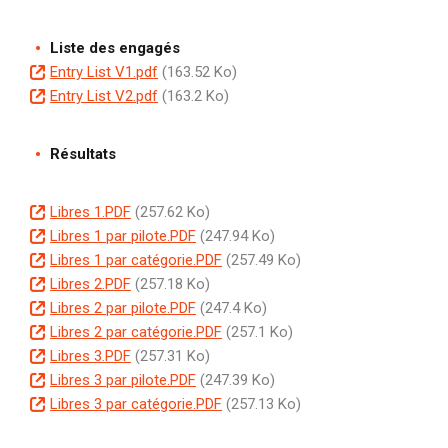
m
u
c
o
i
e
m
u
c
p
Liste des engagés
n
e
m
u
a
D
Entry List V1.pdf
(163.52 Ko)
t
n
e
m
l
o
D
Entry List V2.pdf
(163.2 Ko)
t
n
e
c
o
t
n
u
c
Résultats
t
m
u
e
m
D
Libres 1.PDF
(257.62 Ko)
n
e
o
D
Libres 1 par pilote.PDF
(247.94 Ko)
t
n
c
o
D
Libres 1 par catégorie.PDF
(257.49 Ko)
t
u
c
o
D
Libres 2.PDF
(257.18 Ko)
m
u
c
o
D
Libres 2 par pilote.PDF
(247.4 Ko)
e
m
u
c
o
D
Libres 2 par catégorie.PDF
(257.1 Ko)
n
e
m
u
c
o
D
Libres 3.PDF
(257.31 Ko)
t
n
e
m
u
c
o
D
Libres 3 par pilote.PDF
(247.39 Ko)
t
n
e
m
u
c
o
D
Libres 3 par catégorie.PDF
(257.13 Ko)
t
n
e
m
u
c
o