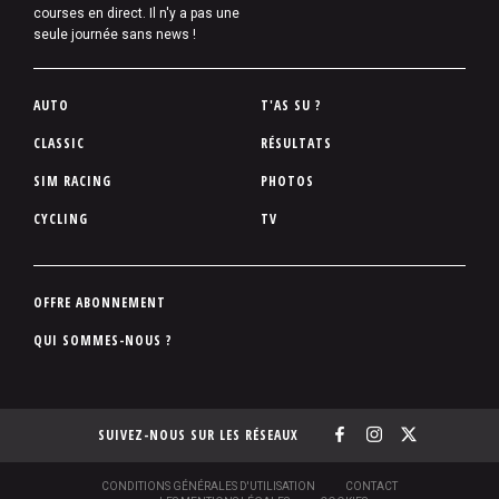
courses en direct. Il n'y a pas une
seule journée sans news !
P
AUTO
T'AS SU ?
i
CLASSIC
RÉSULTATS
e
SIM RACING
PHOTOS
d
d
CYCLING
TV
e
p
a
P
OFFRE ABONNEMENT
g
i
QUI SOMMES-NOUS ?
e
e
d
d
SUIVEZ-NOUS SUR LES RÉSEAUX
e
p
a
S
CONDITIONS GÉNÉRALES D'UTILISATION
CONTACT