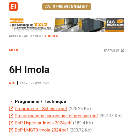
A
OFFRE ABONNEMENT
l
l
e
r
ACCUEIL
AUTO
WEC
6H IMOLA
a
u
AUTO
PARTAGER
c
o
6H Imola
n
t
e
WEC
19 AVR.
21 AVR. 2024
n
u
Programme / Technique
p
D
Programme - Schedule.pdf
(225.26 Ko)
r
o
D
Preconisations carrossage et pression.pdf
(307.43 Ko)
i
c
o
D
BoP Hypercar Imola 2024.pdf
(189.4 Ko)
n
u
c
o
D
BoP LMGT3 Imola 2024.pdf
(203.72 Ko)
c