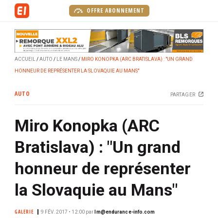
A
OFFRE ABONNEMENT
l
l
e
r
ACCUEIL
AUTO
LE MANS
MIRO KONOPKA (ARC BRATISLAVA) : "UN GRAND
a
HONNEUR DE REPRÉSENTER LA SLOVAQUIE AU MANS"
u
c
AUTO
PARTAGER
o
n
Miro Konopka (ARC
t
e
Bratislava) : "Un grand
n
u
honneur de représenter
p
r
la Slovaquie au Mans"
i
n
GALERIE
9 FÉV. 2017 • 12:00
par
lm@endurance-info.com
c