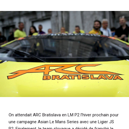
i
p
a
l
On attendait ARC Bratislava en LM P2 l’hiver prochain pour
une campagne Asian Le Mans Series avec une Ligier JS
P2. Finalement, le team slovaque a décidé de franchir le