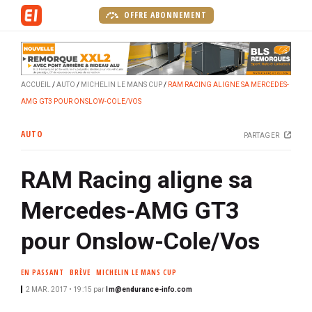
A
OFFRE ABONNEMENT
l
l
e
r
ACCUEIL
AUTO
MICHELIN LE MANS CUP
RAM RACING ALIGNE SA MERCEDES-
a
AMG GT3 POUR ONSLOW-COLE/VOS
u
c
AUTO
PARTAGER
o
n
RAM Racing aligne sa
t
e
Mercedes-AMG GT3
n
u
pour Onslow-Cole/Vos
p
r
EN PASSANT
BRÈVE
MICHELIN LE MANS CUP
i
2 MAR. 2017 • 19:15
par
lm@endurance-info.com
n
c