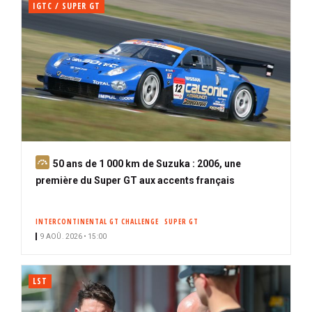
IGTC / SUPER GT
A
50 ans de 1 000 km de Suzuka : 2006, une
b
première du Super GT aux accents français
o
n
INTERCONTINENTAL GT CHALLENGE
SUPER GT
n
9 AOÛ. 2026 • 15:00
é
LST