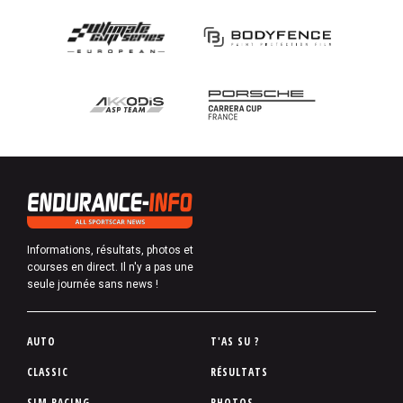
Informations, résultats, photos et
courses en direct. Il n'y a pas une
seule journée sans news !
P
AUTO
T'AS SU ?
i
CLASSIC
RÉSULTATS
e
SIM RACING
PHOTOS