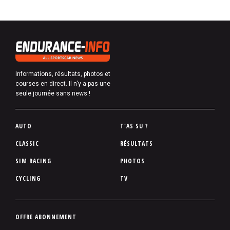
Informations, résultats, photos et
courses en direct. Il n'y a pas une
seule journée sans news !
P
AUTO
T'AS SU ?
i
CLASSIC
RÉSULTATS
e
SIM RACING
PHOTOS
d
d
CYCLING
TV
e
p
a
P
OFFRE ABONNEMENT
g
i