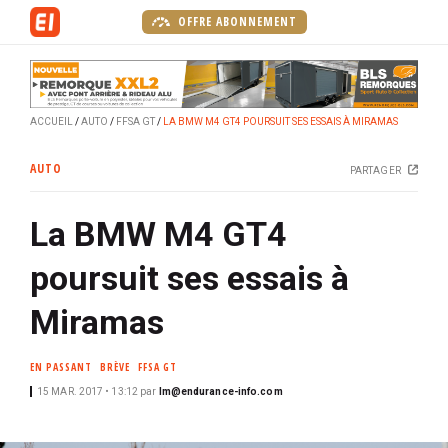
A
OFFRE ABONNEMENT
l
l
e
r
ACCUEIL
AUTO
FFSA GT
LA BMW M4 GT4 POURSUIT SES ESSAIS À MIRAMAS
a
u
AUTO
PARTAGER
c
o
La BMW M4 GT4
n
t
poursuit ses essais à
e
n
Miramas
u
p
EN PASSANT
BRÈVE
FFSA GT
r
15 MAR. 2017 • 13:12
par
lm@endurance-info.com
i
n
c