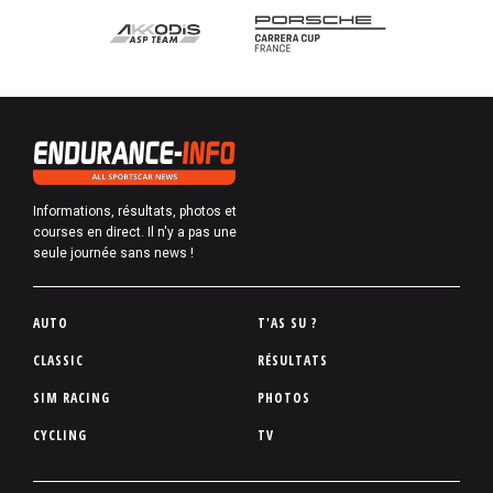
Informations, résultats, photos et
courses en direct. Il n'y a pas une
seule journée sans news !
P
AUTO
T'AS SU ?
i
CLASSIC
RÉSULTATS
e
SIM RACING
PHOTOS
d
d
CYCLING
TV
e
p