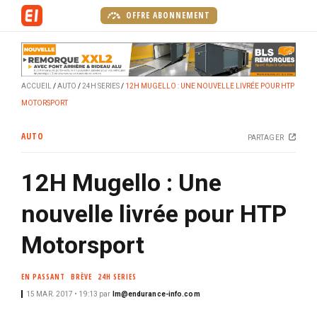
A
OFFRE ABONNEMENT
l
l
e
r
ACCUEIL
AUTO
24H SERIES
12H MUGELLO : UNE NOUVELLE LIVRÉE POUR HTP
a
MOTORSPORT
u
c
AUTO
PARTAGER
o
n
12H Mugello : Une
t
e
nouvelle livrée pour HTP
n
u
Motorsport
p
r
EN PASSANT
BRÈVE
24H SERIES
i
15 MAR. 2017 • 19:13
par
lm@endurance-info.com
n
c