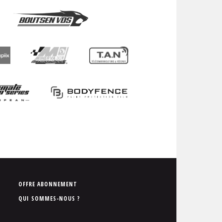
P
OFFRE ABONNEMENT
i
QUI SOMMES-NOUS ?
e
d