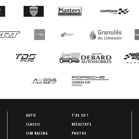
P
AUTO
T'AS SU ?
i
CLASSIC
RÉSULTATS
e
SIM RACING
PHOTOS
d