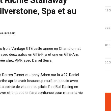
lverstone, Spa et au
12:0
9:35
ce-info.com
0:30
ec trois Vantage GTE cette année en Championnat
 avec deux autos en GTE-Pro et une en GTE-Am.
ivée chez AMR avec Daniel Serra.
20:0
ra Darren Turner et Jonny Adam sur la #97. Daniel
arthe après avoir beaucoup roulé en essais avec
a pointe de vitesse du pilote Red Bull Racing en
uver et on peut lui faire confiance pour mener la vie