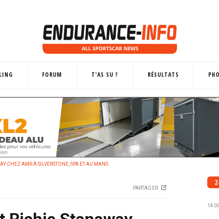
LING
FORUM
T'AS SU ?
RÉSULTATS
PH
AY CHEZ AMR À SILVERSTONE, SPA ET AU MANS
2
PARTAGER
14:0
et Richie Stanaway