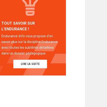
TOUT SAVOIR SUR
L'ENDURANCE !
Endurance-Info vous propose d'en
savoir plus sur la discipline Endurance
avec toutes les subtilités détaillées
dans un dossier pédagogique.
LIRE LA SUITE