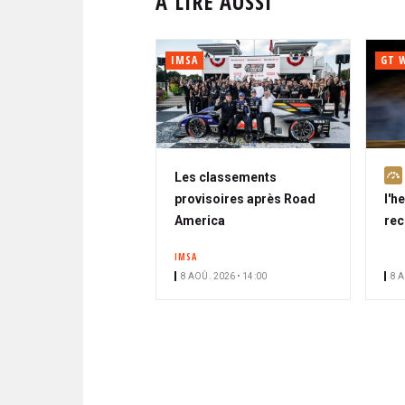
À LIRE AUSSI
IMSA
GT 
Les classements
provisoires après Road
l'h
America
rec
IMSA
8 AOÛ. 2026 • 14:00
8 A