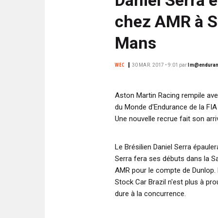
N
i
C
chez AMR à Si
p
I
a
P
Mans
l
A
L
WEC
30 MAR. 2017 • 9:01
par
lm@enduran
E
Aston Martin Racing rempile av
du Monde d'Endurance de la FIA
Une nouvelle recrue fait son arr
Le Brésilien Daniel Serra épaule
Serra fera ses débuts dans la S
AMR pour le compte de Dunlop. L
Stock Car Brazil n'est plus à pro
dure à la concurrence.