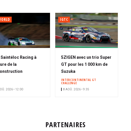
WORLD
IGTC
A
Saintéloc Racing à
5ZIGEN avec un trio Super
b
eure de la
GT pour les 1 000 km de
o
onstruction
Suzuka
n
INTERCONTINENTAL GT
CHALLENGE
n
OÛ. 2026 • 12:00
8 AOÛ. 2026 • 9:35
é
PARTENAIRES