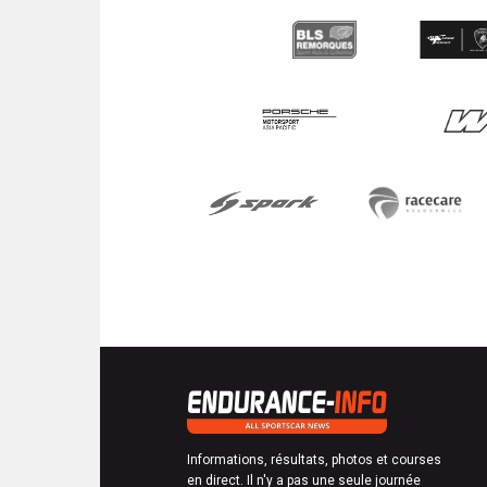
Informations, résultats, photos et courses
en direct. Il n'y a pas une seule journée