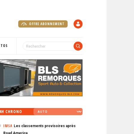
OFFRE ABONNEMENT
C
O
M
P
OTOS
T
E
4H CHRONO
IMSA
Les classements provisoires après
0
Road America