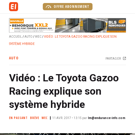
A
OFFRE ABONNEMENT
l
l
e
r
ACCUEIL
AUTO
WEC
VIDÉO : LE TOYOTA GAZOO RACING EXPLIQUE SON
a
SYSTÈME HYBRIDE
u
c
AUTO
PARTAGER
o
n
Vidéo : Le Toyota Gazoo
t
e
Racing explique son
n
u
système hybride
p
r
EN PASSANT
BRÈVE
WEC
11 AVR. 2017 • 13:15
par
lm@endurance-info.com
i
n
c