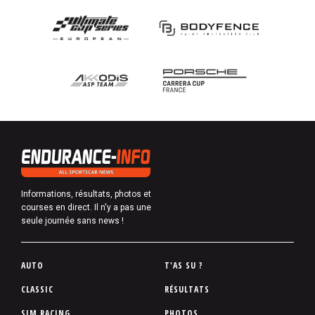
Informations, résultats, photos et
courses en direct. Il n'y a pas une
seule journée sans news !
P
AUTO
T'AS SU ?
i
CLASSIC
RÉSULTATS
e
SIM RACING
PHOTOS