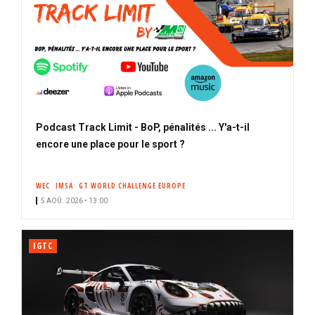
Podcast Track Limit - BoP, pénalités ... Y'a-t-il
encore une place pour le sport ?
WEC
IMSA
GT WORLD CHALLENGE EUROPE
5 AOÛ. 2026 • 13:00
IGTC