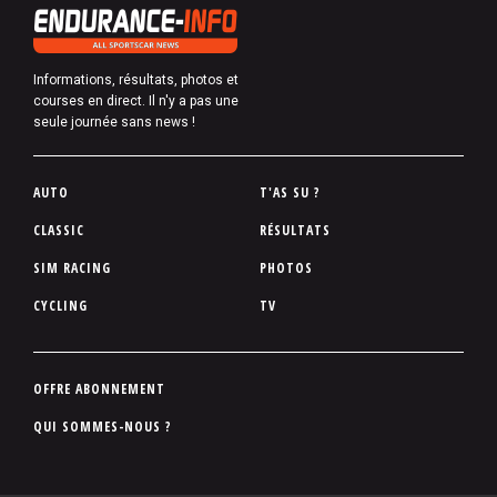
Informations, résultats, photos et
courses en direct. Il n'y a pas une
seule journée sans news !
P
AUTO
T'AS SU ?
i
CLASSIC
RÉSULTATS
e
SIM RACING
PHOTOS
d
d
CYCLING
TV
e
p
a
P
OFFRE ABONNEMENT
g
i
QUI SOMMES-NOUS ?
e
e
d
d