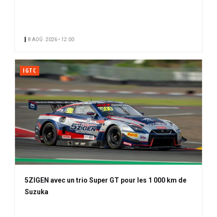
o
n
n
8 AOÛ. 2026 • 12:00
é
IGTC
5ZIGEN avec un trio Super GT pour les 1 000 km de
Suzuka