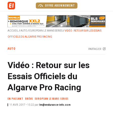
A
OFFRE ABONNEMENT
l
l
e
r
ACCUEIL
AUTO
EUROPEAN LE MANS SERIES
VIDÉO : RETOUR SUR LES ESSAIS
a
OFFICIELS DU ALGARVE PRO RACING
u
c
AUTO
PARTAGER
o
n
Vidéo : Retour sur les
t
e
Essais Officiels du
n
u
Algarve Pro Racing
p
r
EN PASSANT
BRÈVE
EUROPEAN LE MANS SERIES
i
11 AVR. 2017 • 15:22
par
lm@endurance-info.com
n
c