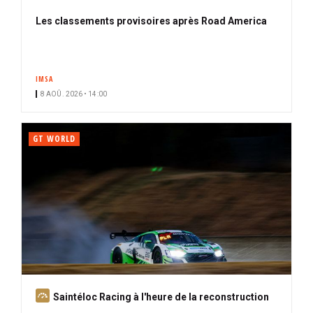
Les classements provisoires après Road America
IMSA
8 AOÛ. 2026 • 14:00
GT WORLD
A
Saintéloc Racing à l'heure de la reconstruction
b