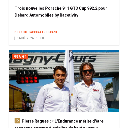
Trois nouvelles Porsche 911 GT3 Cup 992.2 pour
Debard Automobiles by Racetivity
PORSCHE CARRERA CUP FRANCE
6 AOÛ. 2026 • 13:00
FFSA GT
A
Pierre Ragues : « L'Endurance mérite d'être
b