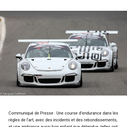
i
p
a
l
Communiqué de Presse
: Une course d’endurance dans les
règles de l’art, avec des incidents et des rebondissements,
et une ambiance aussi bon enfant que détendue, telles ont