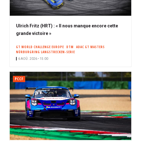
Ulrich Fritz (HRT) : « Il nous manque encore cette
grande victoire »
GT WORLD CHALLENGE EUROPE
DTM
ADAC GT MASTERS
NÜRBURGRING LANGSTRECKEN-SERIE
6 AOÛ. 2026 • 15:00
PCCF