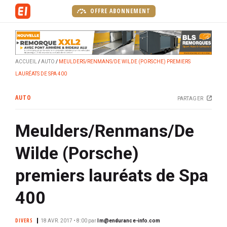
A
OFFRE ABONNEMENT
l
l
e
r
ACCUEIL
AUTO
MEULDERS/RENMANS/DE WILDE (PORSCHE) PREMIERS
a
LAURÉATS DE SPA 400
u
c
AUTO
PARTAGER
o
n
Meulders/Renmans/De
t
e
Wilde (Porsche)
n
u
premiers lauréats de Spa
p
r
400
i
n
DIVERS
18 AVR. 2017 • 8:00
par
lm@endurance-info.com
c