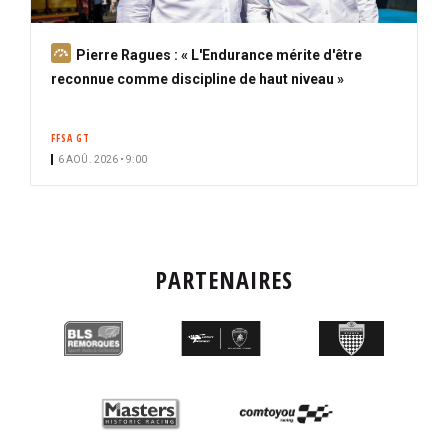
A
Pierre Ragues : « L'Endurance mérite d'être
b
reconnue comme discipline de haut niveau »
o
n
FFSA GT
n
6 AOÛ. 2026 • 9:00
é
PARTENAIRES