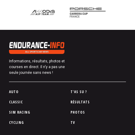
Informations, résultats, photos et
courses en direct. Il n'y a pas une
seule journée sans news !
P
AUTO
T'AS SU ?
i
CLASSIC
RÉSULTATS
e
SIM RACING
PHOTOS
d
d
CYCLING
TV
e