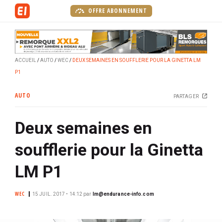
A
OFFRE ABONNEMENT
l
l
e
r
ACCUEIL
AUTO
WEC
DEUX SEMAINES EN SOUFFLERIE POUR LA GINETTA LM
a
P1
u
c
AUTO
PARTAGER
o
n
Deux semaines en
t
e
soufflerie pour la Ginetta
n
u
LM P1
p
r
WEC
15 JUIL. 2017 • 14:12
par
lm@endurance-info.com
i
n
c