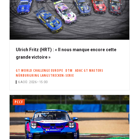
Ulrich Fritz (HRT) : « Il nous manque encore cette
grande victoire »
GT WORLD CHALLENGE EUROPE
DTM
ADAC GT MASTERS
NÜRBURGRING LANGSTRECKEN-SERIE
6 AOÛ. 2026 • 15:00
PCCF