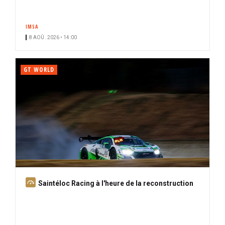
IMSA
8 AOÛ. 2026 • 14:00
GT WORLD
A
Saintéloc Racing à l'heure de la reconstruction
b
o
n