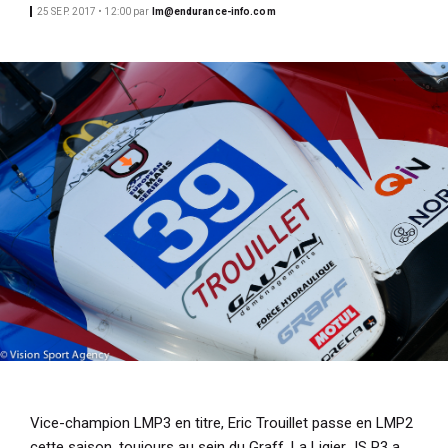
25 SEP. 2017 • 12:00
par
lm@endurance-info.com
i
p
a
l
Vice-champion LMP3 en titre, Eric Trouillet passe en LMP2
cette saison, toujours au sein du Graff. La Ligier JS P3 a