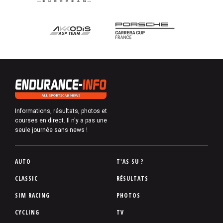
Informations, résultats, photos et
courses en direct. Il n'y a pas une
seule journée sans news !
P
AUTO
T'AS SU ?
i
CLASSIC
RÉSULTATS
e
SIM RACING
PHOTOS
d
d
CYCLING
TV
e