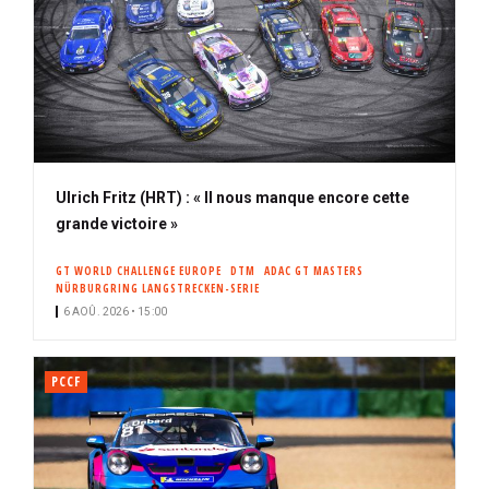
Ulrich Fritz (HRT) : « Il nous manque encore cette
grande victoire »
GT WORLD CHALLENGE EUROPE
DTM
ADAC GT MASTERS
NÜRBURGRING LANGSTRECKEN-SERIE
6 AOÛ. 2026 • 15:00
PCCF