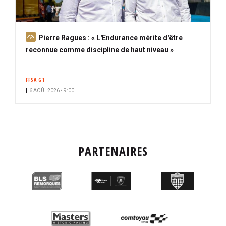
A
Pierre Ragues : « L'Endurance mérite d'être
b
reconnue comme discipline de haut niveau »
o
n
FFSA GT
n
6 AOÛ. 2026 • 9:00
é
PARTENAIRES