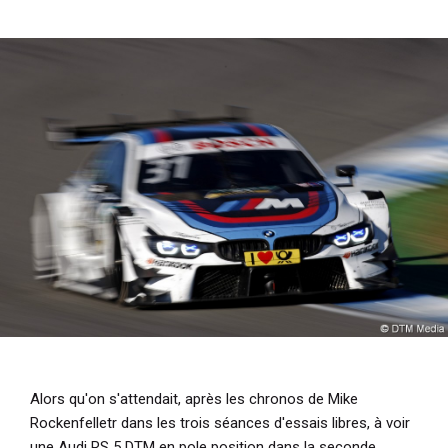
i
p
a
l
Alors qu'on s'attendait, après les chronos de Mike
Rockenfelletr dans les trois séances d'essais libres, à voir
une Audi RS 5 DTM en pole position dans la seconde