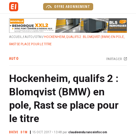
A
OFFRE ABONNEMENT
l
l
e
r
ACCUEIL
AUTO
DTM
HOCKENHEIM, QUALIFS 2 : BLOMQVIST (BMW) EN POLE,
a
RAST SE PLACE POUR LE TITRE
u
c
AUTO
PARTAGER
o
n
Hockenheim, qualifs 2 :
t
e
Blomqvist (BMW) en
n
u
pole, Rast se place pour
p
r
le titre
i
n
BRÈVE
DTM
15 OCT. 2017 • 13:48
par
claudeenduranceinfocom
c