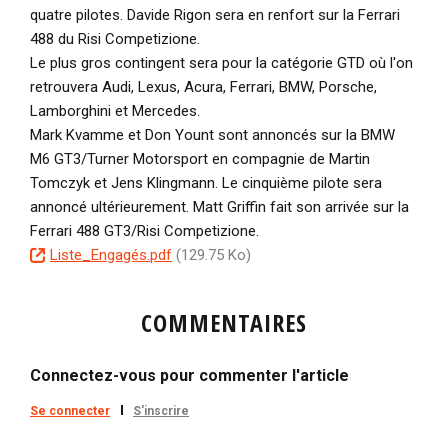
quatre pilotes. Davide Rigon sera en renfort sur la Ferrari
488 du Risi Competizione.
Le plus gros contingent sera pour la catégorie GTD où l'on
retrouvera Audi, Lexus, Acura, Ferrari, BMW, Porsche,
Lamborghini et Mercedes.
Mark Kvamme et Don Yount sont annoncés sur la BMW
M6 GT3/Turner Motorsport en compagnie de Martin
Tomczyk et Jens Klingmann. Le cinquième pilote sera
annoncé ultérieurement. Matt Griffin fait son arrivée sur la
Ferrari 488 GT3/Risi Competizione.
D
Liste_Engagés.pdf
(129.75 Ko)
o
c
COMMENTAIRES
u
m
e
Connectez-vous pour commenter l'article
n
Se connecter
S'inscrire
t