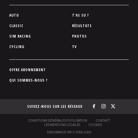
P
AUTO
T'AS SU ?
i
CLASSIC
RÉSULTATS
e
SIM RACING
PHOTOS
d
d
CYCLING
TV
e
p
a
P
OFFRE ABONNEMENT
g
i
QUI SOMMES-NOUS ?
e
e
d
d
SUIVEZ-NOUS SUR LES RÉSEAUX
e
p
a
S
CONDITIONS GÉNÉRALES D'UTILISATION
CONTACT
O
LES MENTIONS LÉGALES
COOKIES
g
U
ENDURANCE-INFO 2006-2026
S
e
-