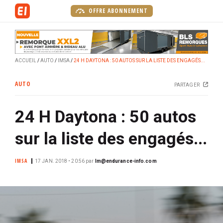
A
OFFRE ABONNEMENT
l
l
e
r
ACCUEIL
AUTO
IMSA
24 H DAYTONA : 50 AUTOS SUR LA LISTE DES ENGAGÉS...
a
u
AUTO
PARTAGER
c
o
24 H Daytona : 50 autos
n
t
sur la liste des engagés...
e
n
IMSA
u
17 JAN. 2018 • 20:56
par
lm@endurance-info.com
p
r
i
n
c