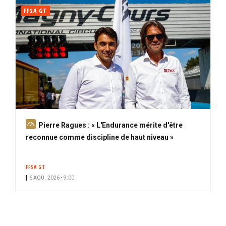
FFSA GT
A
Pierre Ragues : « L'Endurance mérite d'être
b
reconnue comme discipline de haut niveau »
o
n
FFSA GT
n
6 AOÛ. 2026 • 9:00
é