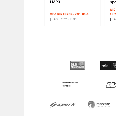
LMP3
spo
WEC
MICHELIN LE MANS CUP
IMSA
GT 
5 AOÛ. 2026 • 18:30
5 A