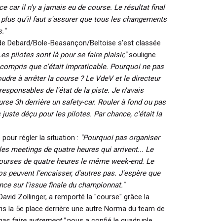
ance car il n'y a jamais eu de course. Le résultat final
nt plus qu'il faut s'assurer que tous les changements
."
 Debard/Bole-Beasançon/Beltoise s'est classée
es pilotes sont là pour se faire plaisir,"
souligne
 compris que c'était impraticable. Pourquoi ne pas
oudre à arrêter la course ? Le VdeV et le directeur
sponsables de l'état de la piste. Je n'avais
rse 3h derrière un safety-car. Rouler à fond ou pas
uste déçu pour les pilotes. Par chance, c'était la
pour régler la situation :
"Pourquoi pas organiser
es meetings de quatre heures qui arrivent... Le
 courses de quatre heures le même week-end. Le
s peuvent l'encaisser, d'autres pas. J'espère que
nce sur l'issue finale du championnat."
David Zollinger, a remporté la "course" grâce la
is la 5e place derrière une autre Norma du team de
pas faire autrement,"
nous a confié le quadruple