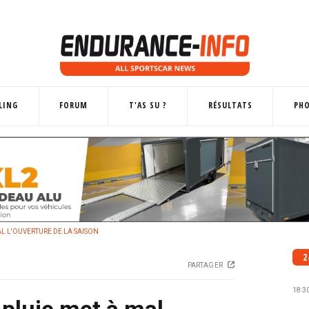
LING
FORUM
T'AS SU ?
RÉSULTATS
PH
AL L'OUVERTURE DE LA SAISON
2
PARTAGER
18:3
 pluie met à mal