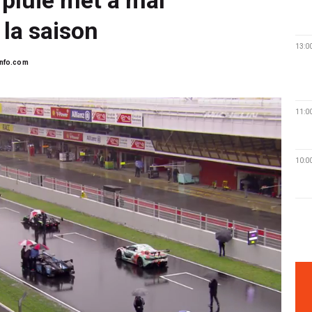
 la saison
13:0
nfo.com
11:0
10:0