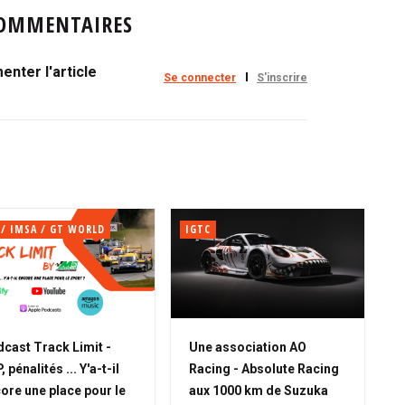
OMMENTAIRES
nter l'article
Se connecter
S'inscrire
 / IMSA / GT WORLD
IGTC
cast Track Limit -
Une association AO
 pénalités ... Y'a-t-il
Racing - Absolute Racing
ore une place pour le
aux 1000 km de Suzuka