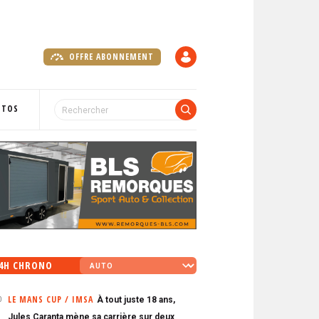
OFFRE ABONNEMENT
C
O
M
P
OTOS
T
E
4H CHRONO
LE MANS CUP / IMSA
À tout juste 18 ans,
0
Jules Caranta mène sa carrière sur deux