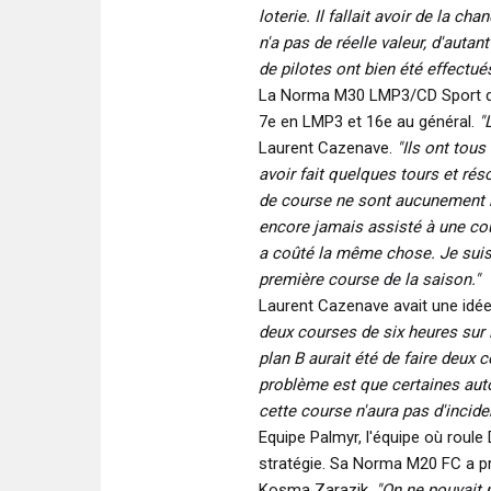
loterie. Il fallait avoir de la ch
n'a pas de réelle valeur, d'auta
de pilotes ont bien été effectués
La Norma M30 LMP3/CD Sport de
7e en LMP3 et 16e au général.
"L
Laurent Cazenave.
"Ils ont tous
avoir fait quelques tours et rés
de course ne sont aucunement re
encore jamais assisté à une cou
a coûté la même chose. Je suis j
première course de la saison."
Laurent Cazenave avait une idée 
deux courses de six heures sur l
plan B aurait été de faire deux
problème est que certaines auto
cette course n'aura pas d'incide
Equipe Palmyr, l'équipe où roule 
stratégie. Sa Norma M20 FC a pr
Kosma Zarazik.
"On ne pouvait 