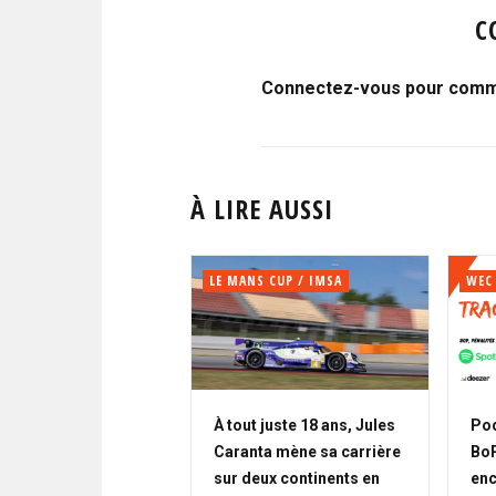
C
Connectez-vous pour comme
À LIRE AUSSI
LE MANS CUP / IMSA
WEC
À tout juste 18 ans, Jules
Pod
Caranta mène sa carrière
BoP,
sur deux continents en
enc