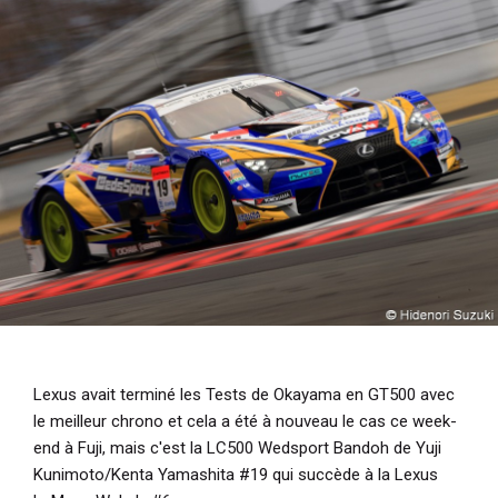
i
p
a
l
Lexus avait terminé les Tests de Okayama en GT500 avec
le meilleur chrono et cela a été à nouveau le cas ce week-
end à Fuji, mais c'est la LC500 Wedsport Bandoh de Yuji
Kunimoto/Kenta Yamashita #19 qui succède à la Lexus