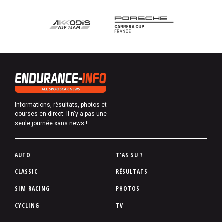
Informations, résultats, photos et
courses en direct. Il n'y a pas une
seule journée sans news !
P
AUTO
T'AS SU ?
i
CLASSIC
RÉSULTATS
e
SIM RACING
PHOTOS
d
d
CYCLING
TV
e