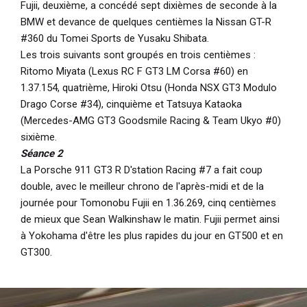
Fujii, deuxième, a concédé sept dixièmes de seconde à la
BMW et devance de quelques centièmes la Nissan GT-R
#360 du Tomei Sports de Yusaku Shibata.
Les trois suivants sont groupés en trois centièmes :
Ritomo Miyata (Lexus RC F GT3 LM Corsa #60) en
1.37.154, quatrième, Hiroki Otsu (Honda NSX GT3 Modulo
Drago Corse #34), cinquième et Tatsuya Kataoka
(Mercedes-AMG GT3 Goodsmile Racing & Team Ukyo #0)
sixième.
Séance 2
La Porsche 911 GT3 R D'station Racing #7 a fait coup
double, avec le meilleur chrono de l'après-midi et de la
journée pour Tomonobu Fujii en 1.36.269, cinq centièmes
de mieux que Sean Walkinshaw le matin. Fujii permet ainsi
à Yokohama d'être les plus rapides du jour en GT500 et en
GT300.