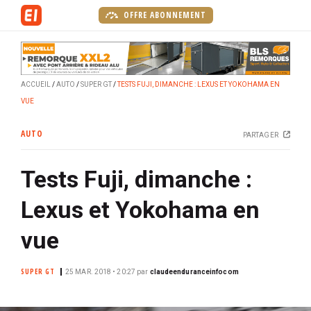
A
OFFRE ABONNEMENT
l
l
e
r
ACCUEIL
AUTO
SUPER GT
TESTS FUJI, DIMANCHE : LEXUS ET YOKOHAMA EN
a
VUE
u
c
AUTO
PARTAGER
o
n
Tests Fuji, dimanche :
t
e
Lexus et Yokohama en
n
u
vue
p
r
SUPER GT
25 MAR. 2018 • 20:27
par
claudeenduranceinfocom
i
n
c