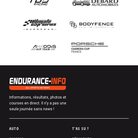
Informations, résultats, photos et
courses en direct. Il n'y a pas une
seule journée sans news !
P
AUTO
T'AS SU ?
i