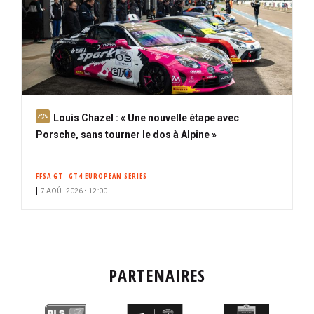
A
Louis Chazel : « Une nouvelle étape avec
b
Porsche, sans tourner le dos à Alpine »
o
n
FFSA GT
GT4 EUROPEAN SERIES
n
7 AOÛ. 2026 • 12:00
é
PARTENAIRES