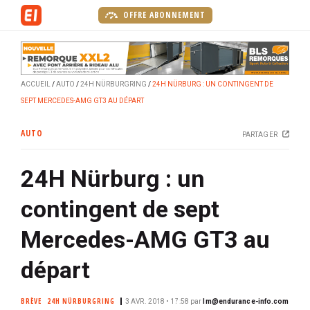
A
OFFRE ABONNEMENT
l
l
e
r
ACCUEIL
AUTO
24H NÜRBURGRING
24H NÜRBURG : UN CONTINGENT DE
a
SEPT MERCEDES-AMG GT3 AU DÉPART
u
c
AUTO
PARTAGER
o
n
24H Nürburg : un
t
e
contingent de sept
n
u
Mercedes-AMG GT3 au
p
r
départ
i
n
BRÈVE
24H NÜRBURGRING
3 AVR. 2018 • 17:58
par
lm@endurance-info.com
c