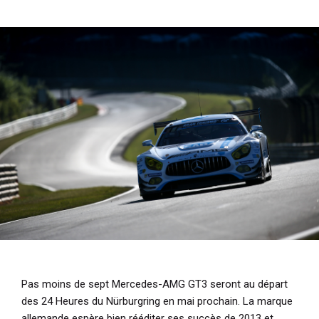
i
p
a
l
Pas moins de sept Mercedes-AMG GT3 seront au départ
des 24 Heures du Nürburgring en mai prochain. La marque
allemande espère bien rééditer ses succès de 2013 et