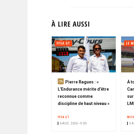
À LIRE AUSSI
FFSA GT
LE M
A
Pierre Ragues : «
À t
b
L'Endurance mérite d'être
Car
o
reconnue comme
sur
n
discipline de haut niveau »
LM
n
FFSA GT
MIC
é
6 AOÛ. 2026 • 9:00
5 A