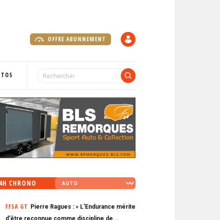
OFFRE ABONNEMENT
C
O
M
P
OTOS
T
E
4H CHRONO
FFSA GT
Pierre Ragues : « L'Endurance mérite
d'être reconnue comme discipline de...