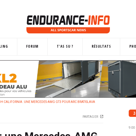
LING
FORUM
T'AS SU ?
RÉSULTATS
PH
H CALIFORNIA : UNE MERCEDES-AMG GT3 POUR ARC BRATISLAVA
2
PARTAGER
9:00
a : une Mercedes-AMG