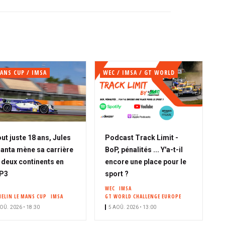
ANS CUP / IMSA
WEC / IMSA / GT WORLD
out juste 18 ans, Jules
Podcast Track Limit -
anta mène sa carrière
BoP, pénalités ... Y'a-t-il
 deux continents en
encore une place pour le
P3
sport ?
WEC
IMSA
HELIN LE MANS CUP
IMSA
GT WORLD CHALLENGE EUROPE
OÛ. 2026 • 18:30
5 AOÛ. 2026 • 13:00