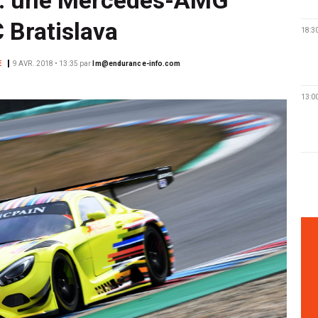
 Bratislava
18:3
E
9 AVR. 2018 • 13:35
par
lm@endurance-info.com
13:0