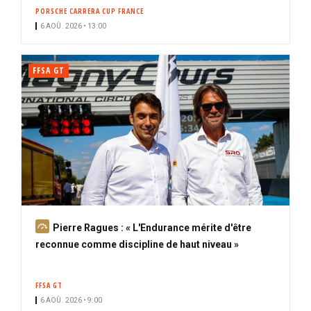
PORSCHE CARRERA CUP FRANCE
6 AOÛ. 2026 • 13:00
FFSA GT
A
Pierre Ragues : « L'Endurance mérite d'être
b
reconnue comme discipline de haut niveau »
o
n
FFSA GT
n
6 AOÛ. 2026 • 9:00
é