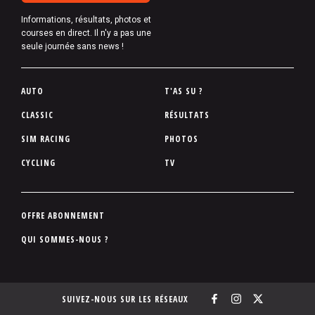
Informations, résultats, photos et
courses en direct. Il n'y a pas une
seule journée sans news !
P
AUTO
T'AS SU ?
i
CLASSIC
RÉSULTATS
e
SIM RACING
PHOTOS
d
d
CYCLING
TV
e
p
a
P
OFFRE ABONNEMENT
g
i
QUI SOMMES-NOUS ?
e
e
d
d
SUIVEZ-NOUS SUR LES RÉSEAUX
e