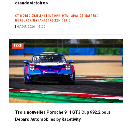
grande victoire »
GT WORLD CHALLENGE EUROPE
DTM
ADAC GT MASTERS
NÜRBURGRING LANGSTRECKEN-SERIE
6 AOÛ. 2026 • 15:00
PCCF
Trois nouvelles Porsche 911 GT3 Cup 992.2 pour
Debard Automobiles by Racetivity