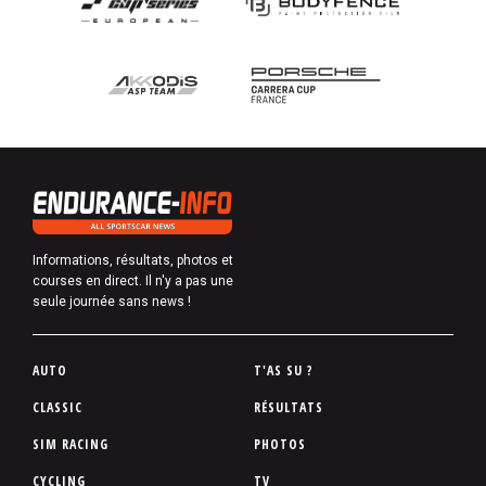
Informations, résultats, photos et
courses en direct. Il n'y a pas une
seule journée sans news !
P
AUTO
T'AS SU ?
i
CLASSIC
RÉSULTATS
e
SIM RACING
PHOTOS
d
d
CYCLING
TV