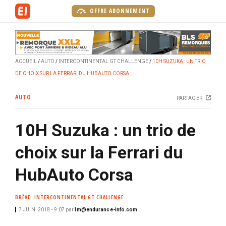
A
OFFRE ABONNEMENT
l
l
e
r
ACCUEIL
AUTO
INTERCONTINENTAL GT CHALLENGE
10H SUZUKA : UN TRIO
a
DE CHOIX SUR LA FERRARI DU HUBAUTO CORSA
u
c
AUTO
PARTAGER
o
n
10H Suzuka : un trio de
t
e
choix sur la Ferrari du
n
u
HubAuto Corsa
p
r
BRÈVE
INTERCONTINENTAL GT CHALLENGE
i
7 JUIN. 2018 • 9:07
par
lm@endurance-info.com
n
c