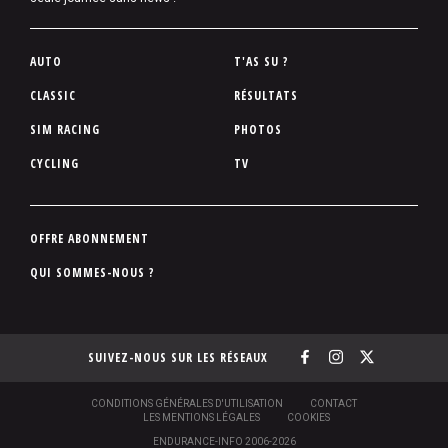
P
AUTO
T'AS SU ?
i
CLASSIC
RÉSULTATS
e
SIM RACING
PHOTOS
d
d
CYCLING
TV
e
p
a
P
OFFRE ABONNEMENT
g
i
QUI SOMMES-NOUS ?
e
e
d
d
SUIVEZ-NOUS SUR LES RÉSEAUX
e
p
a
S
CONDITIONS GÉNÉRALES D'UTILISATION
CONTACT
O
LES MENTIONS LÉGALES
COOKIES
g
U
ENDURANCE-INFO 2006-2026
S