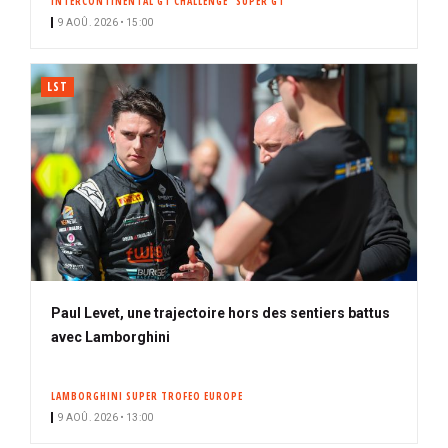
INTERCONTINENTAL GT CHALLENGE
SUPER GT
n
9 AOÛ. 2026 • 15:00
é
LST
Paul Levet, une trajectoire hors des sentiers battus
avec Lamborghini
LAMBORGHINI SUPER TROFEO EUROPE
9 AOÛ. 2026 • 13:00