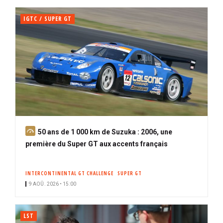
IGTC / SUPER GT
A
50 ans de 1 000 km de Suzuka : 2006, une
b
première du Super GT aux accents français
o
n
INTERCONTINENTAL GT CHALLENGE
SUPER GT
n
9 AOÛ. 2026 • 15:00
é
LST