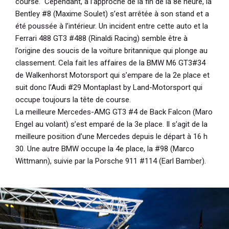
course. Cependant, à l’approche de la fin de la 8e heure, la
Bentley #8 (Maxime Soulet) s’est arrêtée à son stand et a
été poussée à l’intérieur. Un incident entre cette auto et la
Ferrari 488 GT3 #488 (Rinaldi Racing) semble être à
l’origine des soucis de la voiture britannique qui plonge au
classement. Cela fait les affaires de la BMW M6 GT3#34
de Walkenhorst Motorsport qui s’empare de la 2e place et
suit donc l’Audi #29 Montaplast by Land-Motorsport qui
occupe toujours la tête de course.
La meilleure Mercedes-AMG GT3 #4 de Back Falcon (Maro
Engel au volant) s’est emparé de la 3e place. Il s’agit de la
meilleure position d’une Mercedes depuis le départ à 16 h
30. Une autre BMW occupe la 4e place, la #98 (Marco
Wittmann), suivie par la Porsche 911 #114 (Earl Bamber).