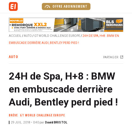
A
OFFRE ABONNEMENT
l
l
e
r
ACCUEIL
AUTO
GT WORLD CHALLENGE EUROPE
24H DE SPA, H+8 : BMW EN
a
EMBUSCADE DERRIÈRE AUDI, BENTLEY PERD PIED !
u
c
AUTO
PARTAGER
o
n
24H de Spa, H+8 : BMW
t
e
en embuscade derrière
n
u
Audi, Bentley perd pied !
p
r
BRÈVE
GT WORLD CHALLENGE EUROPE
i
29 JUIL. 2018 • 0:40
par
David BRISTOL
n
c