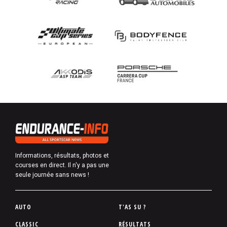
Informations, résultats, photos et
courses en direct. Il n'y a pas une
seule journée sans news !
P
AUTO
T'AS SU ?
i
CLASSIC
RÉSULTATS