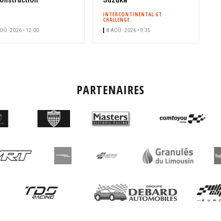
n
INTERCONTINENTAL GT
CHALLENGE
n
OÛ. 2026 • 12:00
8 AOÛ. 2026 • 9:35
é
PARTENAIRES