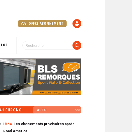
OFFRE ABONNEMENT
C
O
M
P
OTOS
T
E
4H CHRONO
IMSA
Les classements provisoires après
0
Road America