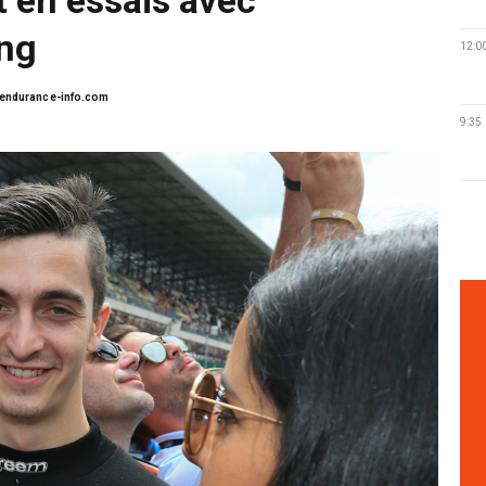
ing
12:0
endurance-info.com
9:35