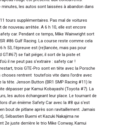
 minutes, les autos sont laissées à abandon dans
 11 tours supplémentaires. Pas mal de voitures
st de nouveau arrêtée. A 6 h 10, elle est encore
afety car. Pendant ce temps, Mike Wainwright sort
 RSR #86 Gulf Racing. La course reste comme cela
6 h 53, l'épreuve est (re)lancée, mais pas pour
GT#67) se fait piéger, il sort de la piste et
où il ne peut pas s’extraire : safety car !
 restart, trois GTE-Pro sont en tête avec la Porsche
s choses rentrent toutefois vite dans l’ordre avec
e la tête. Jenson Button (BR1 SMP Racing #11) le
t vite dépasser par Kamui Kobayashi (Toyota #7). La
urs, les autos échangeant leur place. Le tournant de
lors d’un énième Safety Car avec la #8 qui s'est
n bout de pitlane après son ravitaillement. Jamais
t), Sébastien Buemi et Kazuki Nakajima ne
ent 2e juste derrière le trio Mike Conway, Kamui