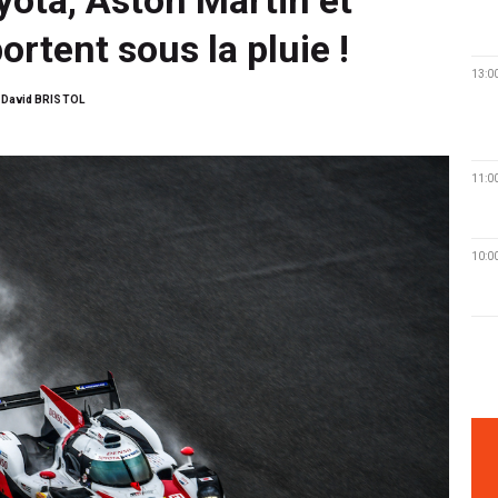
rtent sous la pluie !
13:0
David BRISTOL
11:0
10:0