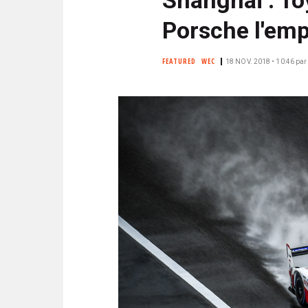
N
i
C
Porsche l'empo
p
I
a
P
FEATURED
WEC
18 NOV. 2018 • 10:46
par
l
A
L
E