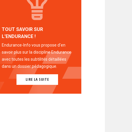
TOUT SAVOIR SUR
L'ENDURANCE !
Endurance-Info vous propose d'en
savoir plus sur la discipline Endurance
avec toutes les subtilités détaillées
dans un dossier pédagogique.
LIRE LA SUITE