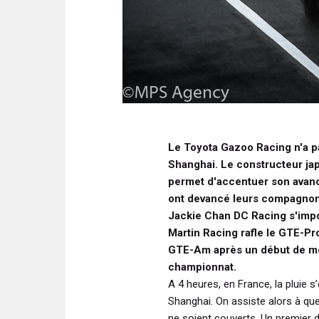
Le Toyota Gazoo Racing n'a pa
Shanghai. Le constructeur jap
permet d'accentuer son ava
ont devancé leurs compagnons
Jackie Chan DC Racing s'impo
Martin Racing rafle le GTE-P
GTE-Am après un début de meet
championnat.
A 4 heures, en France, la pluie s
Shanghai. On assiste alors à qu
ne soient couverts. Un premier 