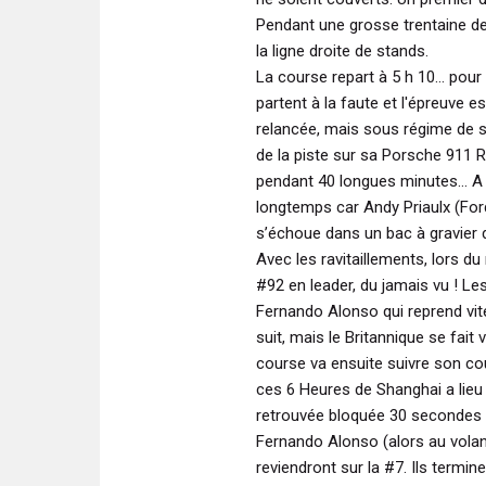
Pendant une grosse trentaine de
la ligne droite de stands.
La course repart à 5 h 10… pour
partent à la faute et l'épreuve e
relancée, mais sous régime de s
de la piste sur sa Porsche 911
pendant 40 longues minutes... A 
longtemps car Andy Priaulx (Ford 
s’échoue dans un bac à gravier d’
Avec les ravitaillements, lors du
#92 en leader, du jamais vu ! Le
Fernando Alonso qui reprend vit
suit, mais le Britannique se fai
course va ensuite suivre son co
ces 6 Heures de Shanghai a lieu 
retrouvée bloquée 30 secondes e
Fernando Alonso (alors au volan
reviendront sur la #7. Ils termin