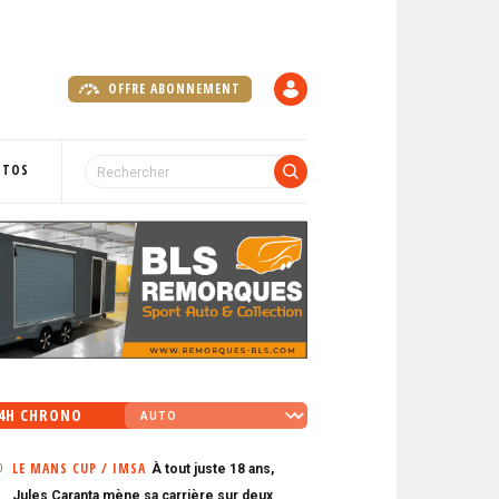
OFFRE ABONNEMENT
C
O
M
P
OTOS
T
E
4H CHRONO
LE MANS CUP / IMSA
À tout juste 18 ans,
0
Jules Caranta mène sa carrière sur deux