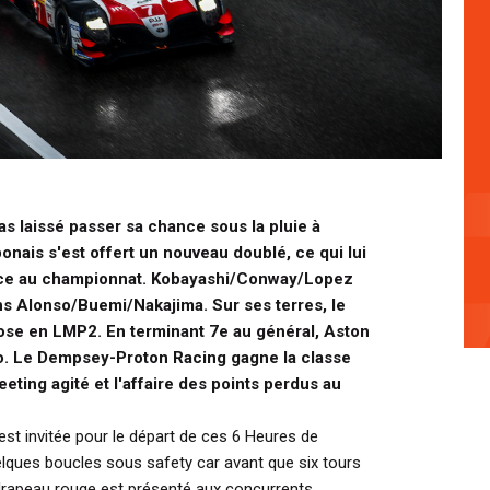
s laissé passer sa chance sous la pluie à
onais s'est offert un nouveau doublé, ce qui lui
nce au championnat. Kobayashi/Conway/Lopez
 Alonso/Buemi/Nakajima. Sur ses terres, le
se en LMP2. En terminant 7e au général, Aston
ro. Le Dempsey-Proton Racing gagne la classe
ing agité et l'affaire des points perdus au
’est invitée pour le départ de ces 6 Heures de
elques boucles sous safety car avant que six tours
drapeau rouge est présenté aux concurrents.