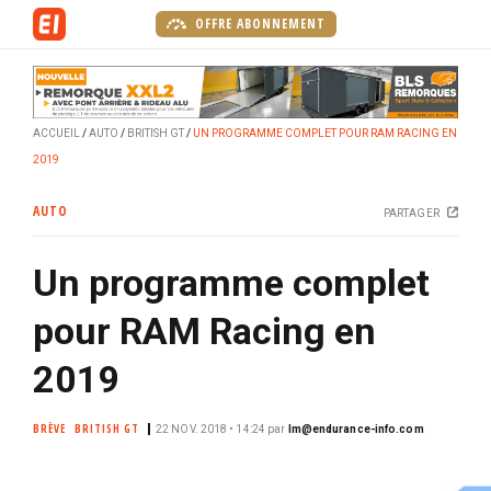
A
OFFRE ABONNEMENT
l
l
e
r
ACCUEIL
AUTO
BRITISH GT
UN PROGRAMME COMPLET POUR RAM RACING EN
a
2019
u
c
AUTO
PARTAGER
o
n
Un programme complet
t
e
pour RAM Racing en
n
u
2019
p
r
BRÈVE
BRITISH GT
22 NOV. 2018 • 14:24
par
lm@endurance-info.com
i
n
c