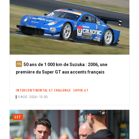
A
50 ans de 1 000 km de Suzuka : 2006, une
b
première du Super GT aux accents français
o
n
INTERCONTINENTAL GT CHALLENGE
SUPER GT
n
9 AOÛ. 2026 • 15:00
é
LST