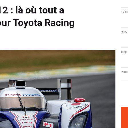
 : là où tout a
12:0
r Toyota Racing
9:35
0:30
20:0