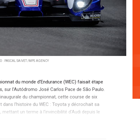
 : PASCAL SAIVET /MPS AGENCY
ionnat du monde d'Endurance (WEC) faisait étape
gos, sur l'Autódromo José Carlos Pace de São Paulo.
inaugurale du championnat, cette course de six
t dans l'histoire du WEC : Toyota y décrochait sa
 mettant un terme à l'invincibilité d'Audi depuis le