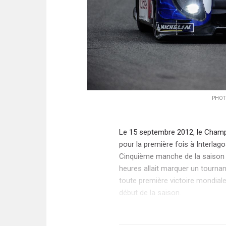
PHOTO
Le 15 septembre 2012, le Champ
pour la première fois à Interla
Cinquième manche de la saison 
heures allait marquer un tournan
toute première victoire mondiale,
début de la saison.