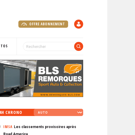
OFFRE ABONNEMENT
C
O
M
P
OTOS
T
E
4H CHRONO
IMSA
Les classements provisoires après
0
Road America