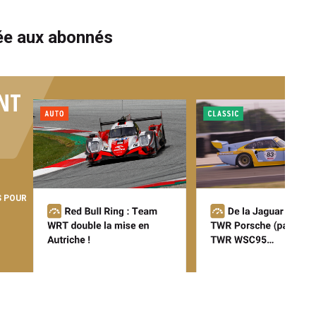
vée aux abonnés
NT
S POUR