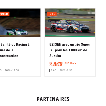
WORLD
IGTC
A
Saintéloc Racing à
5ZIGEN avec un trio Super
b
eure de la
GT pour les 1 000 km de
o
onstruction
Suzuka
n
INTERCONTINENTAL GT
CHALLENGE
n
OÛ. 2026 • 12:00
8 AOÛ. 2026 • 9:35
é
PARTENAIRES