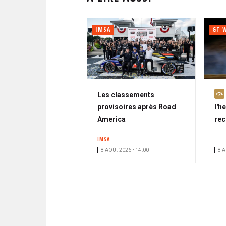
IMSA
GT 
Les classements
provisoires après Road
l'h
America
rec
IMSA
8 AOÛ. 2026 • 14:00
8 A