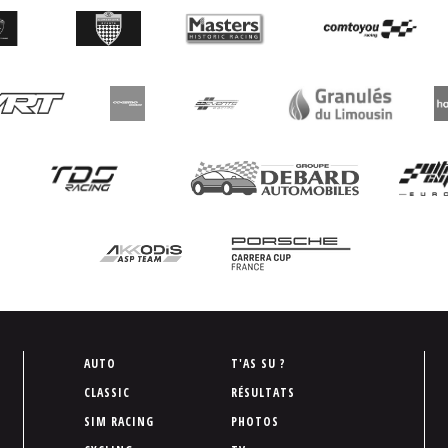
P
AUTO
T'AS SU ?
i
CLASSIC
RÉSULTATS
e
SIM RACING
PHOTOS
d