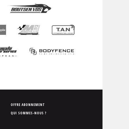
P
OFFRE ABONNEMENT
i
QUI SOMMES-NOUS ?
e
d