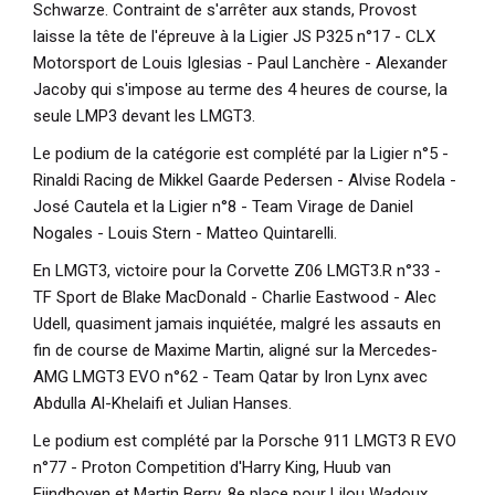
Schwarze. Contraint de s'arrêter aux stands, Provost
laisse la tête de l'épreuve à la Ligier JS P325 n°17 - CLX
Motorsport de Louis Iglesias - Paul Lanchère - Alexander
Jacoby qui s'impose au terme des 4 heures de course, la
seule LMP3 devant les LMGT3.
Le podium de la catégorie est complété par la Ligier n°5 -
Rinaldi Racing de Mikkel Gaarde Pedersen - Alvise Rodela -
José Cautela et la Ligier n°8 - Team Virage de Daniel
Nogales - Louis Stern - Matteo Quintarelli.
En LMGT3, victoire pour la Corvette Z06 LMGT3.R n°33 -
TF Sport de Blake MacDonald - Charlie Eastwood - Alec
Udell, quasiment jamais inquiétée, malgré les assauts en
fin de course de Maxime Martin, aligné sur la Mercedes-
AMG LMGT3 EVO n°62 - Team Qatar by Iron Lynx avec
Abdulla Al-Khelaifi et Julian Hanses.
Le podium est complété par la Porsche 911 LMGT3 R EVO
n°77 - Proton Competition d'Harry King, Huub van
Eijndhoven et Martin Berry. 8e place pour Lilou Wadoux