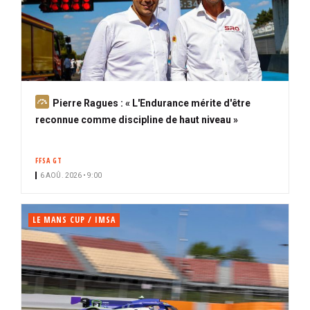
A
Pierre Ragues : « L'Endurance mérite d'être
b
reconnue comme discipline de haut niveau »
o
n
FFSA GT
n
6 AOÛ. 2026 • 9:00
é
LE MANS CUP / IMSA