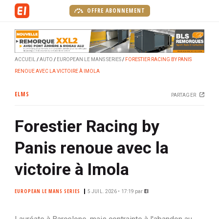
A
OFFRE ABONNEMENT
l
l
e
r
ACCUEIL
AUTO
EUROPEAN LE MANS SERIES
FORESTIER RACING BY PANIS
a
RENOUE AVEC LA VICTOIRE À IMOLA
u
c
ELMS
PARTAGER
o
n
Forestier Racing by
t
e
Panis renoue avec la
n
u
victoire à Imola
p
r
EUROPEAN LE MANS SERIES
5 JUIL. 2026 • 17:19
par
EI
i
n
c