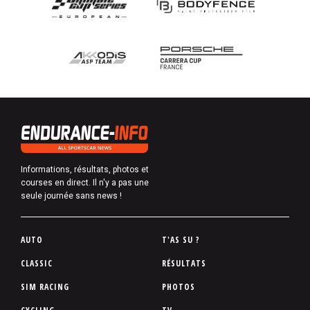
Informations, résultats, photos et
courses en direct. Il n'y a pas une
seule journée sans news !
P
AUTO
T'AS SU ?
i
CLASSIC
RÉSULTATS
e
SIM RACING
PHOTOS
d
d