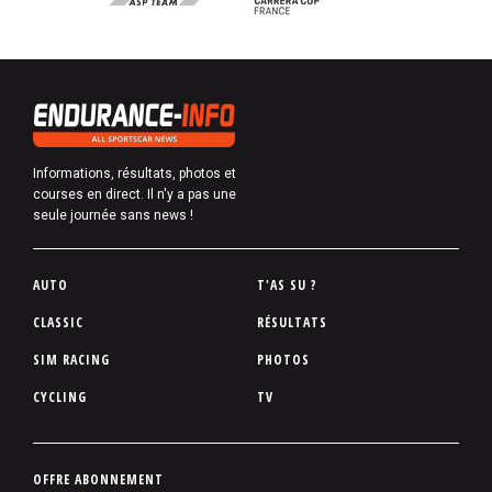
Informations, résultats, photos et
courses en direct. Il n'y a pas une
seule journée sans news !
P
AUTO
T'AS SU ?
i
CLASSIC
RÉSULTATS
e
SIM RACING
PHOTOS
d
d
CYCLING
TV
e
p
a
P
OFFRE ABONNEMENT