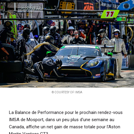
i
p
a
l
© COURTESY OF IMSA
La Balance de Performance pour le prochain rendez-vous
IMSA de Mosport, dans un peu plus d'une semaine au
Canada, affiche un net gain de masse totale pour l'Aston
Martin Vantage GT3.