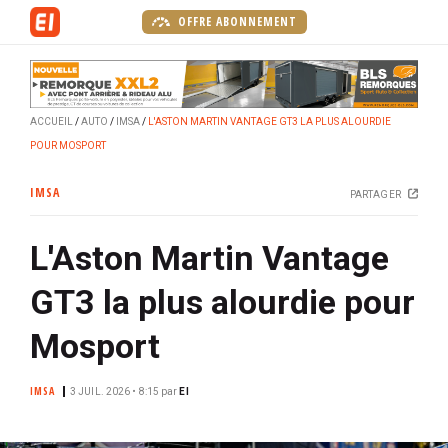
A
OFFRE ABONNEMENT
l
l
e
r
ACCUEIL
AUTO
IMSA
L'ASTON MARTIN VANTAGE GT3 LA PLUS ALOURDIE
a
POUR MOSPORT
u
c
IMSA
PARTAGER
o
n
L'Aston Martin Vantage
t
e
GT3 la plus alourdie pour
n
u
Mosport
p
r
IMSA
3 JUIL. 2026 • 8:15
par
EI
i
n
c