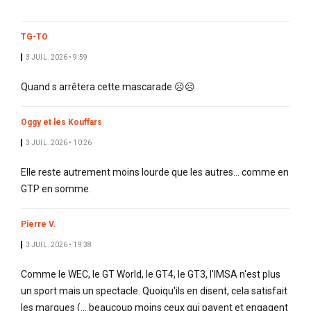
TG-TO
3 JUIL. 2026 • 9:59
Quand s arrêtera cette mascarade ☹️☹️
Oggy et les Kouffars
3 JUIL. 2026 • 10:26
Elle reste autrement moins lourde que les autres... comme en
GTP en somme.
Pierre V.
3 JUIL. 2026 • 19:38
Comme le WEC, le GT World, le GT4, le GT3, l'IMSA n'est plus
un sport mais un spectacle. Quoiqu'ils en disent, cela satisfait
les marques (... beaucoup moins ceux qui payent et engagent