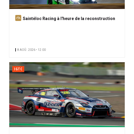
A
Saintéloc Racing à l'heure de la reconstruction
b
o
n
n
8 AOÛ. 2026 • 12:00
é
IGTC