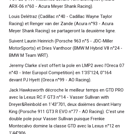
ARX-06 n°60 - Acura Meyer Shank Racing).
Louis Delétraz (Cadillac n°40 - Cadillac Wayne Taylor
Racing) et Renger van der Zande (Acura n°93 - Acura
Meyer Shank Racing) se partageront la deuxième ligne.
Suivent Laurin Heinrich (Porsche 963 n°5 - JDC-Miller
MotorSports) et Dries Vanthoor (BMW M Hybrid V8 n°24 -
BMW M Team WRT).
Jeremy Clarke s'est offert la pole en LMP2 avec l'Oreca 07
n°43 - Inter Europol Competition) en 1'35"124, 0"164
devant PJ Hyett (Oreca n°99 - AO Racing).
Jack Hawksworth décroche le meilleur temps en GTD PRO
avec la Lexus RC F GT3 n°14 - Vasser Sullivan with
Dreyer&Reinbold en 1'43"701, deux dixièmes devant Harry
King (Porsche 911 GT3 R EVO n°77 - AO Racing). C'est une
double pole pour Vasser Sullivan puisque Frenkie
Montecalvo domine la classe GTD avec la Lexus n°12 en
1'44"906.