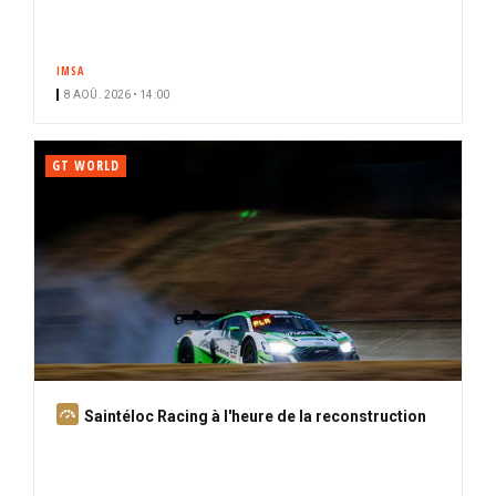
IMSA
8 AOÛ. 2026 • 14:00
GT WORLD
A
Saintéloc Racing à l'heure de la reconstruction
b
o
n