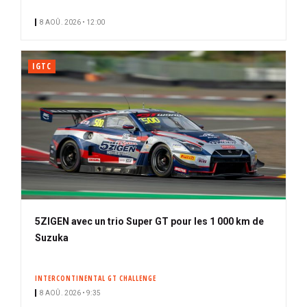
n
8 AOÛ. 2026 • 12:00
é
IGTC
5ZIGEN avec un trio Super GT pour les 1 000 km de
Suzuka
INTERCONTINENTAL GT CHALLENGE
8 AOÛ. 2026 • 9:35