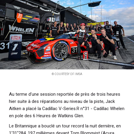
i
p
a
l
© COURTESY OF IMSA
Au terme d'une session reportée de près de trois heures
hier suite à des réparations au niveau de la piste, Jack
Aitken a placé la Cadillac V-Series.R n°31 - Cadillac Whelen
en pole des 6 Heures de Watkins Glen.
Le Britannique a bouclé un tour record la nuit dernière, en
1'31"284, 197 millièmes devant Tom Blomqvist (Acura