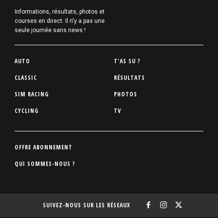
Informations, résultats, photos et
courses en direct. Il n'y a pas une
seule journée sans news !
P
AUTO
T'AS SU ?
i
CLASSIC
RÉSULTATS
e
SIM RACING
PHOTOS
d
d
CYCLING
TV
e
p
a
P
OFFRE ABONNEMENT
g
i
QUI SOMMES-NOUS ?
e
e
d
d
SUIVEZ-NOUS SUR LES RÉSEAUX
e
p