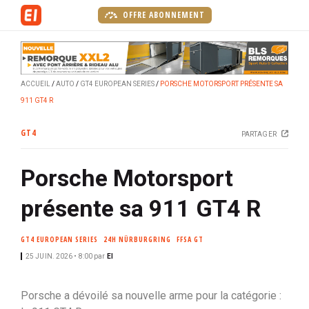
A
OFFRE ABONNEMENT
l
l
e
r
ACCUEIL
AUTO
GT4 EUROPEAN SERIES
PORSCHE MOTORSPORT PRÉSENTE SA
a
911 GT4 R
u
c
GT4
PARTAGER
o
n
Porsche Motorsport
t
e
présente sa 911 GT4 R
n
u
GT4 EUROPEAN SERIES
24H NÜRBURGRING
FFSA GT
p
r
25 JUIN. 2026 • 8:00
par
EI
i
n
Porsche a dévoilé sa nouvelle arme pour la catégorie :
c