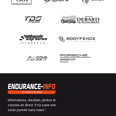
Informations, résultats, photos et
courses en direct. Il n'y a pas une
seule journée sans news !