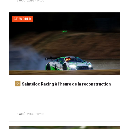
8 AOÛ. 2026 • 14:00
GT WORLD
A
Saintéloc Racing à l'heure de la reconstruction
b
o
n
n
8 AOÛ. 2026 • 12:00
é