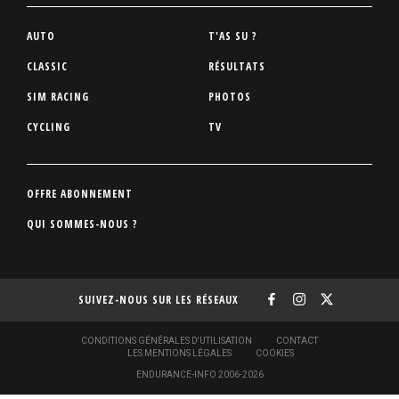
P
AUTO
T'AS SU ?
i
CLASSIC
RÉSULTATS
e
SIM RACING
PHOTOS
d
d
CYCLING
TV
e
p
a
P
OFFRE ABONNEMENT
g
i
QUI SOMMES-NOUS ?
e
e
d
d
SUIVEZ-NOUS SUR LES RÉSEAUX
e
p
a
S
CONDITIONS GÉNÉRALES D'UTILISATION
CONTACT
O
LES MENTIONS LÉGALES
COOKIES
g
U
ENDURANCE-INFO 2006-2026
S
e
-