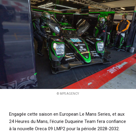
i
p
a
l
© MPS AGENCY
Engagée cette saison en European Le Mans Series, et aux
24 Heures du Mans, l'écurie Duqueine Team fera confiance
à la nouvelle Oreca 09 LMP2 pour la période 2028-2032.