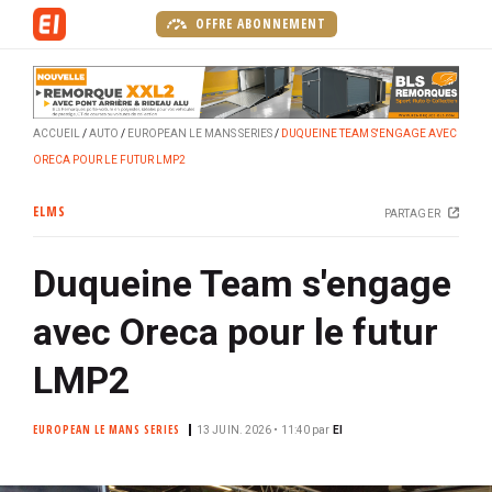
A
OFFRE ABONNEMENT
l
l
e
r
ACCUEIL
AUTO
EUROPEAN LE MANS SERIES
DUQUEINE TEAM S'ENGAGE AVEC
a
ORECA POUR LE FUTUR LMP2
u
c
ELMS
PARTAGER
o
n
Duqueine Team s'engage
t
e
avec Oreca pour le futur
n
u
LMP2
p
r
EUROPEAN LE MANS SERIES
13 JUIN. 2026 • 11:40
par
EI
i
n
c