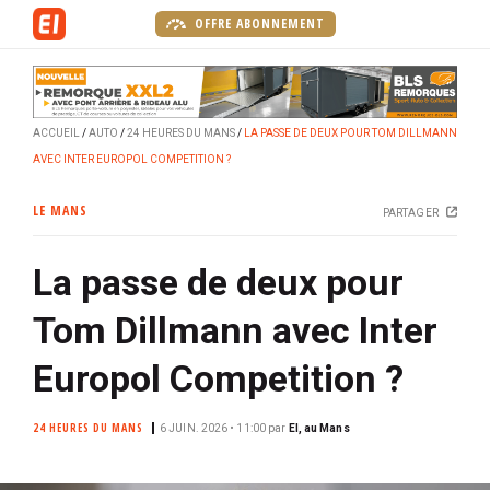
A
OFFRE ABONNEMENT
l
l
e
r
ACCUEIL
AUTO
24 HEURES DU MANS
LA PASSE DE DEUX POUR TOM DILLMANN
a
AVEC INTER EUROPOL COMPETITION ?
u
c
LE MANS
PARTAGER
o
n
La passe de deux pour
t
e
Tom Dillmann avec Inter
n
u
Europol Competition ?
p
r
24 HEURES DU MANS
6 JUIN. 2026 • 11:00
par
EI, au Mans
i
n
c