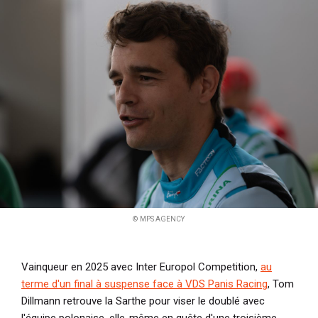
i
p
a
l
© MPS AGENCY
Vainqueur en 2025 avec Inter Europol Competition,
au
terme d'un final à suspense face à VDS Panis Racing
, Tom
Dillmann retrouve la Sarthe pour viser le doublé avec
l'équipe polonaise, elle-même en quête d'une troisième