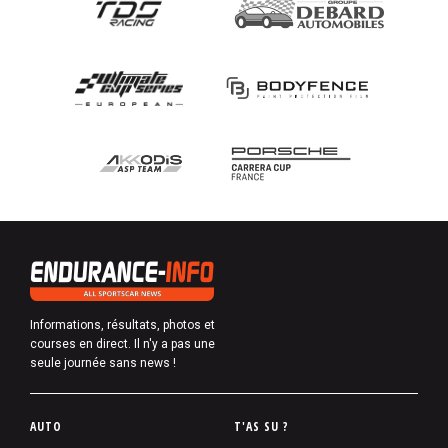
Informations, résultats, photos et
courses en direct. Il n'y a pas une
seule journée sans news !
P
AUTO
T'AS SU ?