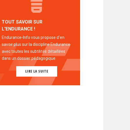
TOUT SAVOIR SUR
L'ENDURANCE !
Endurance-Info vous propose d'en
savoir plus sur la discipline Endurance
avec toutes les subtilités détaillées
dans un dossier pédagogique.
LIRE LA SUITE