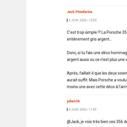
Jack Pininfarina
4 JUIN. 2026 • 10:30
C'est trop simple !? La Porsche 35
entièrement gris argent...
Donc, si tu fais une déco hommage
argent aussi ou ce n'est plus un
Après, faillait-il que les deux soi
aurait suffit. Mais Porsche a vou
moins une avec cette déco à l'arriv
julien36
4 JUIN. 2026 • 11:49
@Jack, je vois très bien ces 356 d