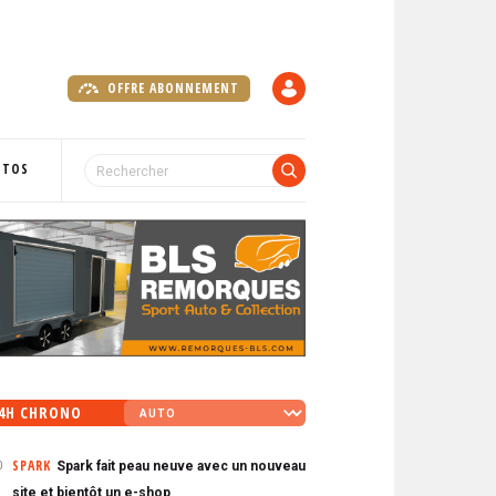
OFFRE ABONNEMENT
C
O
M
P
OTOS
T
E
4H CHRONO
SPARK
Spark fait peau neuve avec un nouveau
0
site et bientôt un e-shop