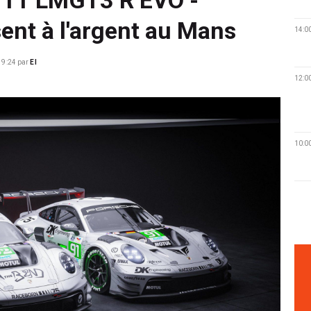
nt à l'argent au Mans
14:0
 9:24
par
EI
12:0
10:0