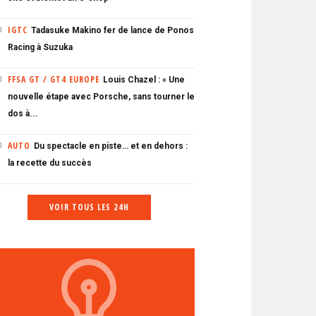
IGTC
Tadasuke Makino fer de lance de Ponos
0
Racing à Suzuka
FFSA GT / GT4 EUROPE
Louis Chazel : « Une
0
nouvelle étape avec Porsche, sans tourner le
dos à...
AUTO
Du spectacle en piste… et en dehors :
0
la recette du succès
VOIR TOUS LES 24H