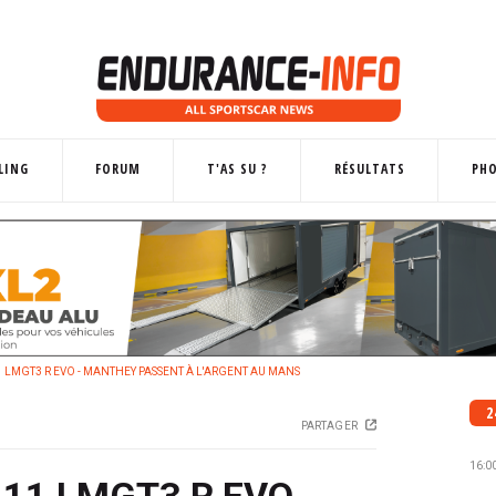
LING
FORUM
T'AS SU ?
RÉSULTATS
PH
 LMGT3 R EVO - MANTHEY PASSENT À L'ARGENT AU MANS
2
PARTAGER
16:0
911 LMGT3 R EVO -