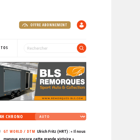
OFFRE ABONNEMENT
C
O
M
P
OTOS
T
E
4H CHRONO
GT WORLD / DTM
Ulrich Fritz (HRT) : « Il nous
0
manque encore cette grande victoire »