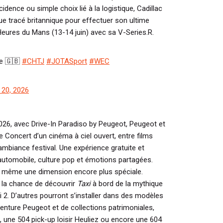
cidence ou simple choix lié à la logistique, Cadillac
ue tracé britannique pour effectuer son ultime
Heures du Mans (13-14 juin) avec sa V-Series.R.
ne 🇬🇧
#CHTJ
#JOTASport
#WEC
 20, 2026
2026, avec Drive-In Paradiso by Peugeot, Peugeot et
Concert d’un cinéma à ciel ouvert, entre films
 ambiance festival. Une expérience gratuite et
utomobile, culture pop et émotions partagées.
 même une dimension encore plus spéciale.
 la chance de découvrir
Taxi
à bord de la mythique
i 2
. D’autres pourront s’installer dans
des modèles
enture Peugeot et de collections patrimoniales
,
 une 504 pick-up loisir Heuliez ou encore une 604