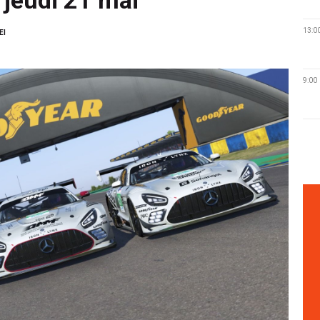
13:0
EI
9:00