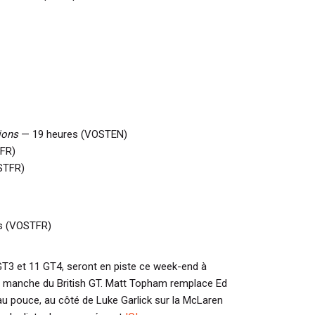
ions
— 19 heures (VOSTEN)
FR)
STFR)
s (VOSTFR)
 GT3 et 11 GT4, seront en piste ce week-end à
e manche du British GT. Matt Topham remplace Ed
u pouce, au côté de Luke Garlick sur la McLaren