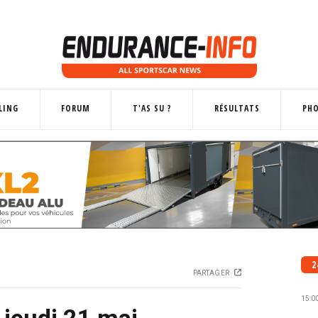
LING
FORUM
T'AS SU ?
RÉSULTATS
PH
2
PARTAGER
15:0
 jeudi 21 mai