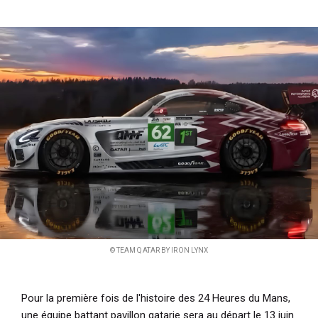
i
p
a
l
© TEAM QATAR BY IRON LYNX
Pour la première fois de l'histoire des 24 Heures du Mans,
une équipe battant pavillon qatarie sera au départ le 13 juin