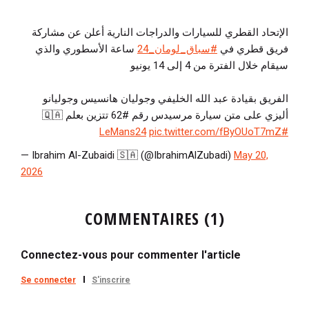
الإتحاد القطري للسيارات والدراجات النارية أعلن عن مشاركة
فريق قطري في
#سباق_لومان_24
ساعة الأسطوري والذي
سيقام خلال الفترة من 4 إلى 14 يونيو
الفريق بقيادة عبد الله الخليفي وجوليان هانسيس وجوليانو
أليزي على متن سيارة مرسيدس رقم #62 تتزين بعلم 🇶🇦
pic.twitter.com/fByOUoT7mZ
#LeMans24
— Ibrahim Al-Zubaidi 🇸🇦 (@IbrahimAlZubadi)
May 20,
2026
COMMENTAIRES (1)
Connectez-vous pour commenter l'article
Se connecter
S'inscrire