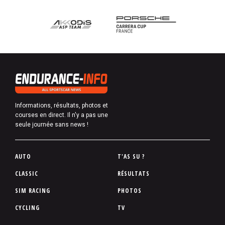
Informations, résultats, photos et
courses en direct. Il n'y a pas une
seule journée sans news !
P
AUTO
T'AS SU ?
i
CLASSIC
RÉSULTATS
e
SIM RACING
PHOTOS
d
d
CYCLING
TV
e