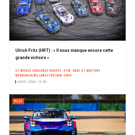
Ulrich Fritz (HRT) : « Il nous manque encore cette
grande victoire »
GT WORLD CHALLENGE EUROPE
DTM
ADAC GT MASTERS
NÜRBURGRING LANGSTRECKEN-SERIE
6 AOÛ. 2026 • 15:00
PCCF