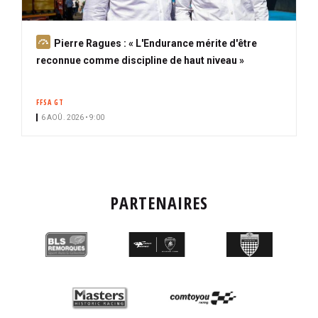
A
Pierre Ragues : « L'Endurance mérite d'être
b
reconnue comme discipline de haut niveau »
o
n
FFSA GT
n
6 AOÛ. 2026 • 9:00
é
PARTENAIRES