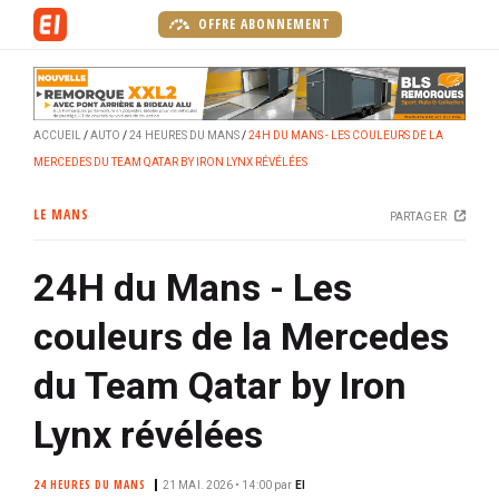
A
OFFRE ABONNEMENT
l
l
e
r
ACCUEIL
AUTO
24 HEURES DU MANS
24H DU MANS - LES COULEURS DE LA
a
MERCEDES DU TEAM QATAR BY IRON LYNX RÉVÉLÉES
u
c
LE MANS
PARTAGER
o
n
24H du Mans - Les
t
e
couleurs de la Mercedes
n
u
du Team Qatar by Iron
p
r
Lynx révélées
i
n
24 HEURES DU MANS
21 MAI. 2026 • 14:00
par
EI
c