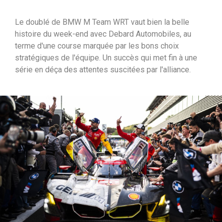
i
Le doublé de BMW M Team WRT vaut bien la belle
p
histoire du week-end avec Debard Automobiles, au
a
terme d'une course marquée par les bons choix
l
stratégiques de l'équipe. Un succès qui met fin à une
série en déça des attentes suscitées par l'alliance.