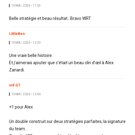
10 MAI. 2026 • 11:55
Belle stratégie et beau résultat...Bravo WRT
LittleBen
10 MAI. 2026 • 12:33
Une vraie belle histoire.
Et j’aimerais ajouter que c’était un beau clin d’œil à Alex
Zanardi.
vnf GT
10 MAI. 2026 • 12:46
+1 pour Alex
Un double construit sur deux stratégies parfaites, la signature
du team...