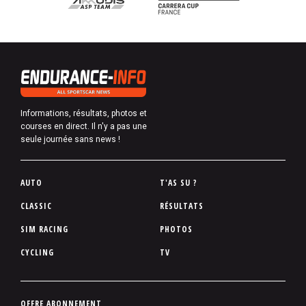
Informations, résultats, photos et
courses en direct. Il n'y a pas une
seule journée sans news !
P
AUTO
T'AS SU ?
i
CLASSIC
RÉSULTATS
e
SIM RACING
PHOTOS
d
d
CYCLING
TV
e
p
a
P
OFFRE ABONNEMENT