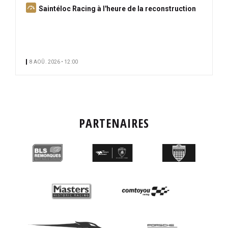
A
Saintéloc Racing à l'heure de la reconstruction
b
o
n
n
8 AOÛ. 2026 • 12:00
é
PARTENAIRES