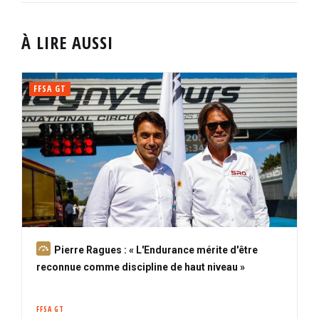
À LIRE AUSSI
FFSA GT
A
Pierre Ragues : « L'Endurance mérite d'être
b
reconnue comme discipline de haut niveau »
o
n
FFSA GT
n