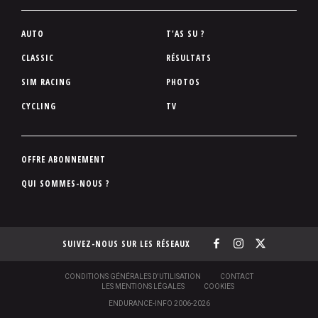
P
AUTO
T'AS SU ?
i
CLASSIC
RÉSULTATS
e
SIM RACING
PHOTOS
d
d
CYCLING
TV
e
p
a
P
OFFRE ABONNEMENT
g
i
QUI SOMMES-NOUS ?
e
e
d
d
SUIVEZ-NOUS SUR LES RÉSEAUX
e
p
a
S
CONDITIONS GÉNÉRALES D'UTILISATION
CONTACT
O
LES MENTIONS LÉGALES
COOKIES
g
U
ENDURANCE-INFO 2006-2026
S
e
-