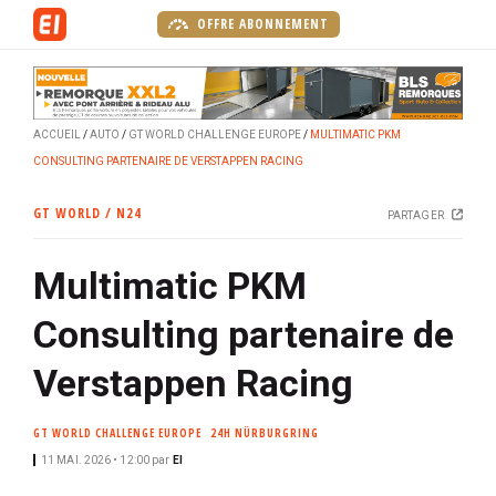
A
OFFRE ABONNEMENT
l
l
e
r
ACCUEIL
AUTO
GT WORLD CHALLENGE EUROPE
MULTIMATIC PKM
a
CONSULTING PARTENAIRE DE VERSTAPPEN RACING
u
c
GT WORLD / N24
PARTAGER
o
n
Multimatic PKM
t
e
Consulting partenaire de
n
u
Verstappen Racing
p
r
GT WORLD CHALLENGE EUROPE
24H NÜRBURGRING
i
11 MAI. 2026 • 12:00
par
EI
n
c