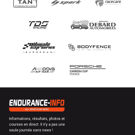
Informations, résultats, photos et
courses en direct. Il n'y a pas une
seule journée sans news !