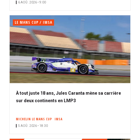
6 AOÛ. 2026 • 9:00
é
LE MANS CUP / IMSA
À tout juste 18 ans, Jules Caranta mène sa carrière
sur deux continents en LMP3
MICHELIN LE MANS CUP
IMSA
5 AOÛ. 2026 • 18:30