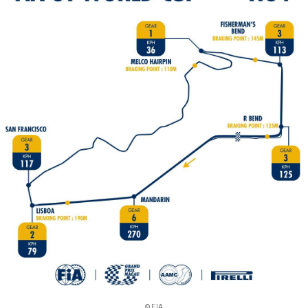
© FIA