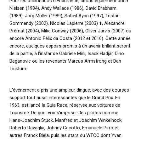
Pour les aficionados d'Endurance, citons également John
Nielsen (1984), Andy Wallace (1986), David Brabham
(1989), Jorg Müller (1989), Soheil Ayari (1997), Tristan
Gommendy (2002), Nicolas Lapierre (2003) ⬆️, Alexandre
Prémat (2004), Mike Conway (2006), Oliver Jarvis (2007) ou
encore Antonio Félix da Costa (2012 et 2016). Cette année
encore, quelques espoirs promis à un avenir brillant seront
de la partie, à l'instar de Gabriele Mini, Isack Hadjar, Dino
Beganovic ou les revenants Marcus Armstrong et Dan
Ticktum.
L'événement a pris une ampleur dingue, avec des courses
support tout aussi intéressantes que le Grand Prix. En
1963, est lancé la Guia Race, réservée aux voitures de
Tourisme. De quoi voir s'imposer des pilotes comme
Hans-Joachim Stuck, Manfred et Joachim Winkelhock,
Roberto Ravaglia, Johnny Cecotto, Emanuele Pirro et
autres Franck Biela, puis les stars du WTCC dont Yvan