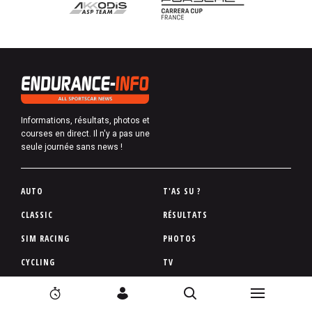
Informations, résultats, photos et
courses en direct. Il n'y a pas une
seule journée sans news !
P
AUTO
T'AS SU ?
i
CLASSIC
RÉSULTATS
e
SIM RACING
PHOTOS
d
d
CYCLING
TV
e
N
N
2
C
R
p
a
a
4
o
e
a