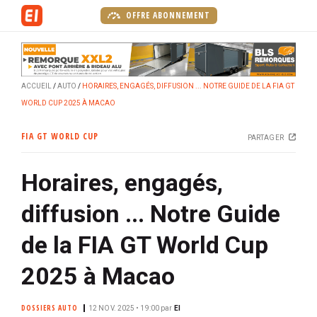
A
OFFRE ABONNEMENT
l
l
e
r
ACCUEIL
AUTO
HORAIRES, ENGAGÉS, DIFFUSION ... NOTRE GUIDE DE LA FIA GT
a
WORLD CUP 2025 À MACAO
u
c
FIA GT WORLD CUP
PARTAGER
o
n
Horaires, engagés,
t
e
diffusion ... Notre Guide
n
u
de la FIA GT World Cup
p
r
2025 à Macao
i
n
DOSSIERS AUTO
12 NOV. 2025 • 19:00
par
EI
c