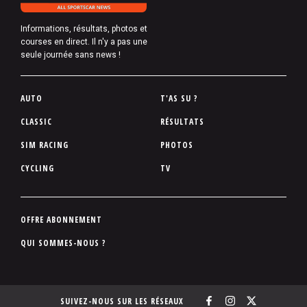
Informations, résultats, photos et
courses en direct. Il n'y a pas une
seule journée sans news !
P
AUTO
T'AS SU ?
i
CLASSIC
RÉSULTATS
e
SIM RACING
PHOTOS
d
d
CYCLING
TV
e
p
a
P
OFFRE ABONNEMENT
g
i
QUI SOMMES-NOUS ?
e
e
d
d
SUIVEZ-NOUS SUR LES RÉSEAUX
e