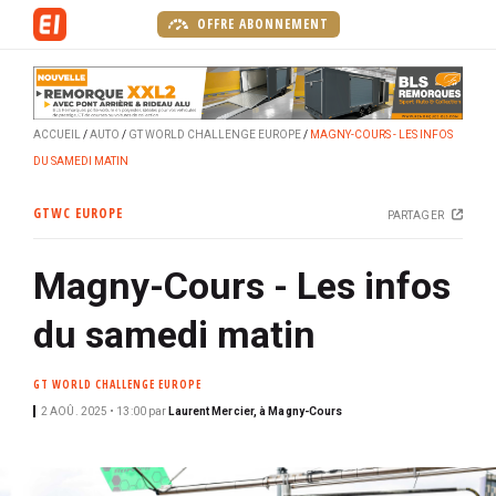
A
OFFRE ABONNEMENT
l
l
e
r
ACCUEIL
AUTO
GT WORLD CHALLENGE EUROPE
MAGNY-COURS - LES INFOS
a
DU SAMEDI MATIN
u
c
GTWC EUROPE
PARTAGER
o
n
Magny-Cours - Les infos
t
e
du samedi matin
n
u
GT WORLD CHALLENGE EUROPE
p
r
2 AOÛ. 2025 • 13:00
par
Laurent Mercier, à Magny-Cours
i
n
c