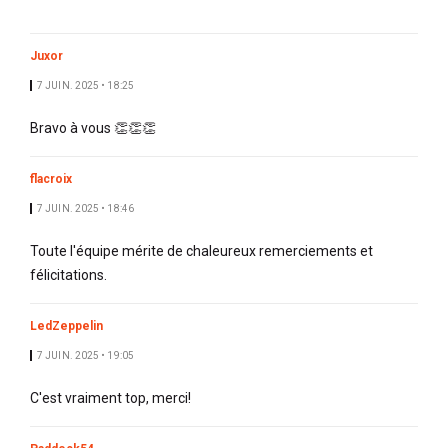
Juxor
7 JUIN. 2025 • 18:25
Bravo à vous 👏👏👏
flacroix
7 JUIN. 2025 • 18:46
Toute l'équipe mérite de chaleureux remerciements et
félicitations.
LedZeppelin
7 JUIN. 2025 • 19:05
C'est vraiment top, merci!