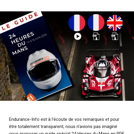
i
p
a
l
Endurance-Info est à l'écoute de vos remarques et pour
être totalement transparent, nous n'avions pas imaginé
vous proposer un guide spécial 24 Heures du Mans en PDF.