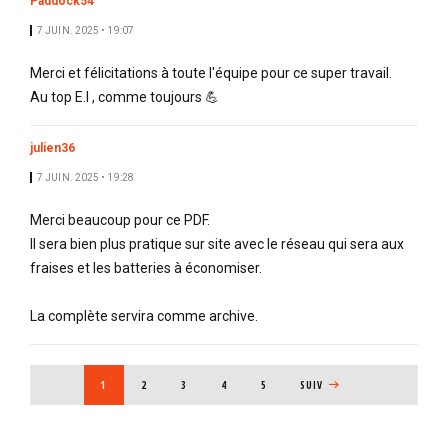
Paddock54
7 JUIN. 2025 • 19:07
Merci et félicitations à toute l'équipe pour ce super travail.
Au top E.I , comme toujours 💪
julien36
7 JUIN. 2025 • 19:28
Merci beaucoup pour ce PDF.
Il sera bien plus pratique sur site avec le réseau qui sera aux
fraises et les batteries à économiser.
La complète servira comme archive.
PAGINATION
PAGE COURANTE
1
PAGE
2
PAGE
3
PAGE
4
PAGE
5
PAGE SUIVANTE
SUIV