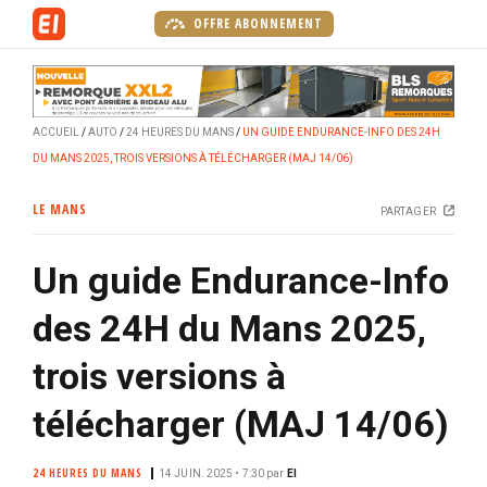
A
OFFRE ABONNEMENT
l
l
e
r
ACCUEIL
AUTO
24 HEURES DU MANS
UN GUIDE ENDURANCE-INFO DES 24H
a
DU MANS 2025, TROIS VERSIONS À TÉLÉCHARGER (MAJ 14/06)
u
c
LE MANS
PARTAGER
o
n
Un guide Endurance-Info
t
e
des 24H du Mans 2025,
n
u
trois versions à
p
r
télécharger (MAJ 14/06)
i
n
24 HEURES DU MANS
14 JUIN. 2025 • 7:30
par
EI
c