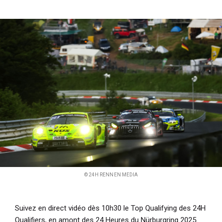
i
p
a
l
© 24H RENNEN MEDIA
Suivez en direct vidéo dès 10h30 le Top Qualifying des 24H
Qualifiers, en amont des 24 Heures du Nürburgring 2025.