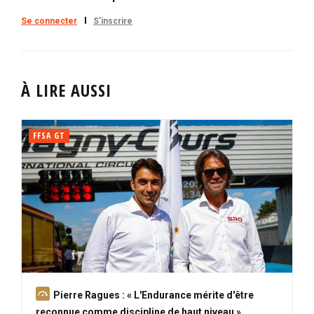
Se connecter
S'inscrire
À LIRE AUSSI
FFSA GT
A
Pierre Ragues : « L'Endurance mérite d'être
b
reconnue comme discipline de haut niveau »