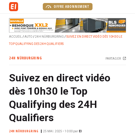
A
OFFRE ABONNEMENT
l
l
e
r
ACCUEIL
AUTO
24H NÜRBURGRING
SUIVEZ EN DIRECT VIDÉO DÈS 10H30 LE
a
TOP QUALIFYING DES 24H QUALIFIERS
u
c
24H NÜRBURGRING
PARTAGER
o
n
Suivez en direct vidéo
t
e
dès 10h30 le Top
n
u
Qualifying des 24H
p
r
Qualifiers
i
n
24H NÜRBURGRING
25 MAI. 2025 • 10:00
par
EI
c