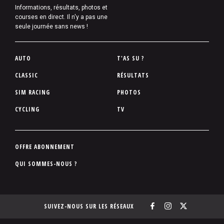
Informations, résultats, photos et
courses en direct. Il n'y a pas une
seule journée sans news !
P
AUTO
T'AS SU ?
i
CLASSIC
RÉSULTATS
e
SIM RACING
PHOTOS
d
d
CYCLING
TV
e
p
a
P
OFFRE ABONNEMENT
g
i
QUI SOMMES-NOUS ?
e
e
d
d
SUIVEZ-NOUS SUR LES RÉSEAUX
e
p