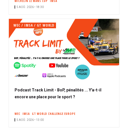
MICHELIN LE MANS CUP
IMSA
5 AOÛ. 2026 • 18:30
WEC / IMSA / GT WORLD
Podcast Track Limit - BoP, pénalités ... Y'a-t-il
encore une place pour le sport ?
WEC
IMSA
GT WORLD CHALLENGE EUROPE
5 AOÛ. 2026 • 13:00