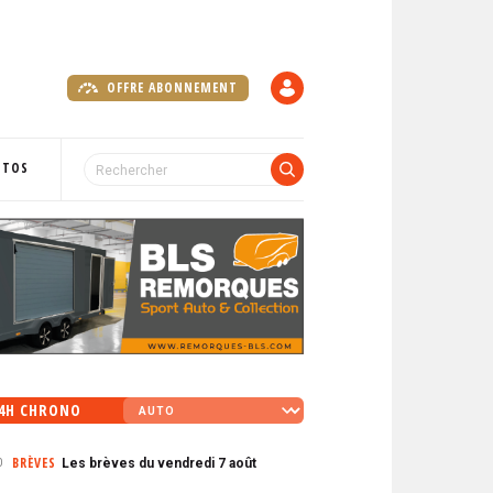
OFFRE ABONNEMENT
C
O
M
P
OTOS
T
E
4H CHRONO
BRÈVES
Les brèves du vendredi 7 août
0