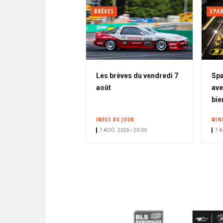
BRÈVES
SPA
Les brèves du vendredi 7
Spa
août
ave
bie
INFOS DU JOUR
MIN
7 AOÛ. 2026 • 20:00
7 A