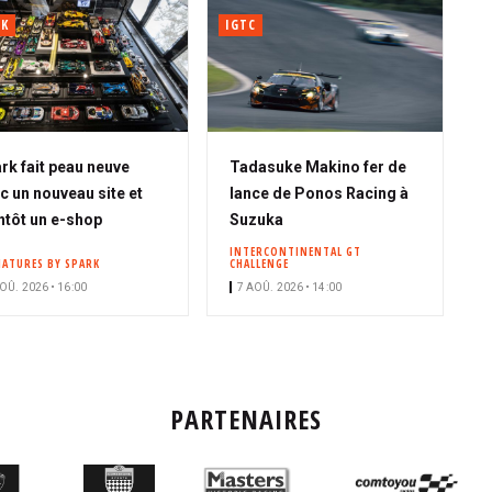
RK
IGTC
rk fait peau neuve
Tadasuke Makino fer de
c un nouveau site et
lance de Ponos Racing à
ntôt un e-shop
Suzuka
INTERCONTINENTAL GT
IATURES BY SPARK
CHALLENGE
OÛ. 2026 • 16:00
7 AOÛ. 2026 • 14:00
PARTENAIRES