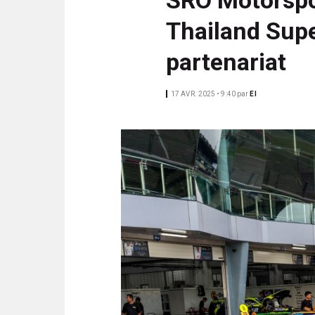
N
i
C
Thailand Supe
p
I
a
P
partenariat
l
A
L
17 AVR. 2025 • 9:40
par
EI
E