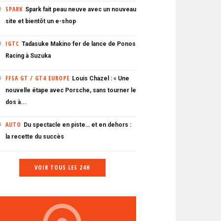
SPARK
Spark fait peau neuve avec un nouveau
0
site et bientôt un e-shop
IGTC
Tadasuke Makino fer de lance de Ponos
0
Racing à Suzuka
FFSA GT / GT4 EUROPE
Louis Chazel : « Une
0
nouvelle étape avec Porsche, sans tourner le
dos à...
AUTO
Du spectacle en piste… et en dehors :
0
la recette du succès
VOIR TOUS LES 24H