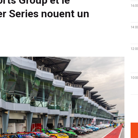
16:0
r Series nouent un
14:0
12:0
10:0