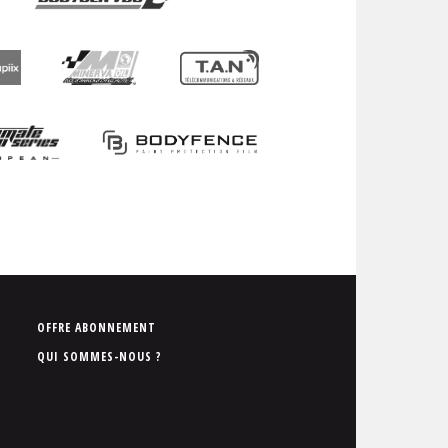
P
OFFRE ABONNEMENT
i
QUI SOMMES-NOUS ?
e
d
d
e