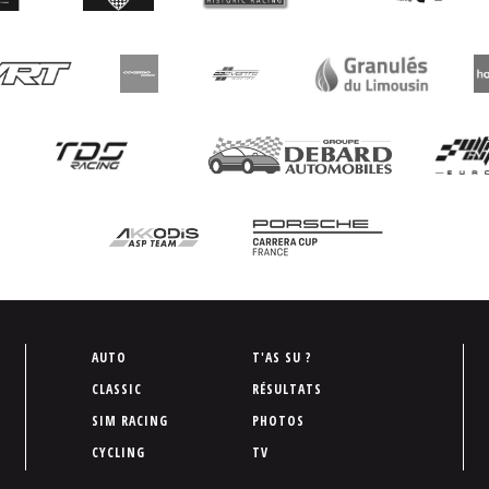
P
AUTO
T'AS SU ?
i
CLASSIC
RÉSULTATS
e
SIM RACING
PHOTOS
d
CYCLING
TV
d
e