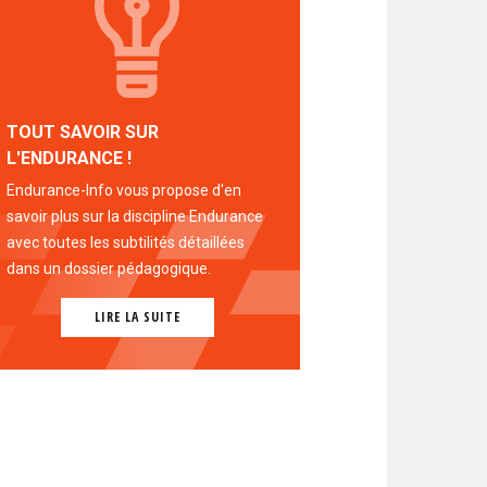
TOUT SAVOIR SUR
L'ENDURANCE !
Endurance-Info vous propose d'en
savoir plus sur la discipline Endurance
avec toutes les subtilités détaillées
dans un dossier pédagogique.
LIRE LA SUITE