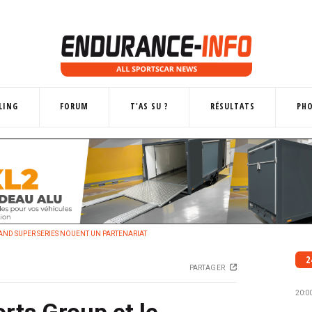
LING
FORUM
T'AS SU ?
RÉSULTATS
PH
AND SUPER SERIES NOUENT UN PARTENARIAT
2
PARTAGER
20:0
ts Group et le