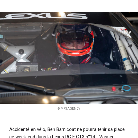
i
p
a
l
© MPS AGENCY
Accidenté en vélo, Ben Barnicoat ne pourra tenir sa place
ce week-end dans la Lexus RC F GT3 n°14 - Vasser