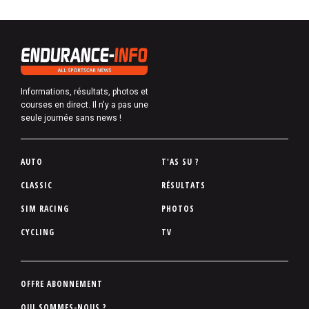
Informations, résultats, photos et
courses en direct. Il n'y a pas une
seule journée sans news !
P
AUTO
T'AS SU ?
i
CLASSIC
RÉSULTATS
e
SIM RACING
PHOTOS
d
d
CYCLING
TV
e
p
a
P
OFFRE ABONNEMENT
g
i
QUI SOMMES-NOUS ?