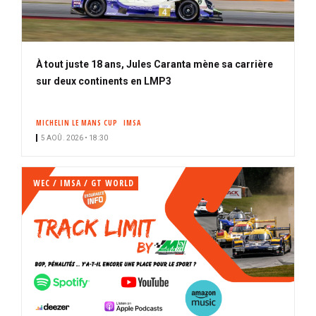
À tout juste 18 ans, Jules Caranta mène sa carrière
sur deux continents en LMP3
MICHELIN LE MANS CUP
IMSA
5 AOÛ. 2026 • 18:30
WEC / IMSA / GT WORLD