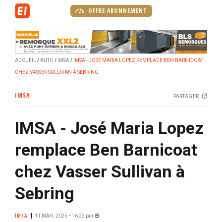
A
OFFRE ABONNEMENT
l
l
e
r
ACCUEIL
AUTO
IMSA
IMSA - JOSÉ MARIA LOPEZ REMPLACE BEN BARNICOAT
a
CHEZ VASSER SULLIVAN À SEBRING
u
c
IMSA
PARTAGER
o
n
IMSA - José Maria Lopez
t
e
remplace Ben Barnicoat
n
u
chez Vasser Sullivan à
p
r
Sebring
i
n
IMSA
11 MAR. 2025 • 16:23
par
EI
c