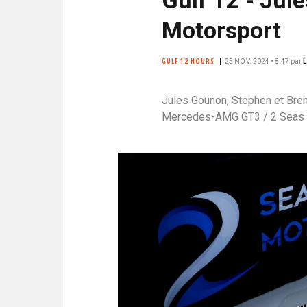
N
i
C
Motorsport
p
I
a
P
GULF 12 HOURS
25 NOV. 2024 • 8:47
par
L
l
A
L
Jules Gounon, Stephen et Bren
E
Mercedes-AMG GT3 / 2 Seas M