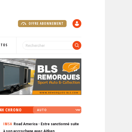
OFFRE ABONNEMENT
C
O
M
P
OTOS
T
E
4H CHRONO
IMSA
Road America - Estre sanctionné suite
à son accrochage avec Aitken