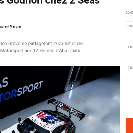
20:0
16:0
aurent Mercier
ton Grove se partageront le volant d'une
14:0
otorsport aux 12 Heures d'Abu Dhabi.
12:0