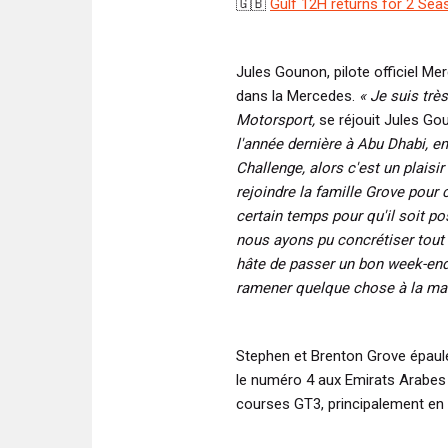
🇬🇧
Gulf 12H returns for 2 Sea
Jules Gounon, pilote officiel Me
dans la Mercedes.
« Je suis trè
Motorsport,
se réjouit Jules Go
l'année dernière à Abu Dhabi, en
Challenge, alors c'est un plaisi
rejoindre la famille Grove pour
certain temps pour qu'il soit po
nous ayons pu concrétiser tout 
hâte de passer un bon week-end
ramener quelque chose à la mai
Stephen et Brenton Grove épaule
le numéro 4 aux Emirats Arabes U
courses GT3, principalement en