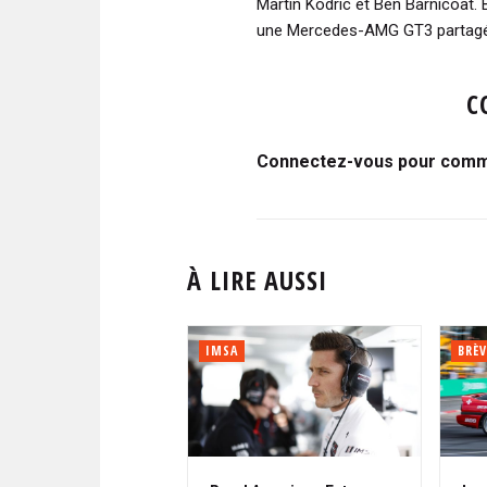
Martin Kodric et Ben Barnicoat. 
une Mercedes-AMG GT3 partagée
C
Connectez-vous pour comme
À LIRE AUSSI
IMSA
BRÈV