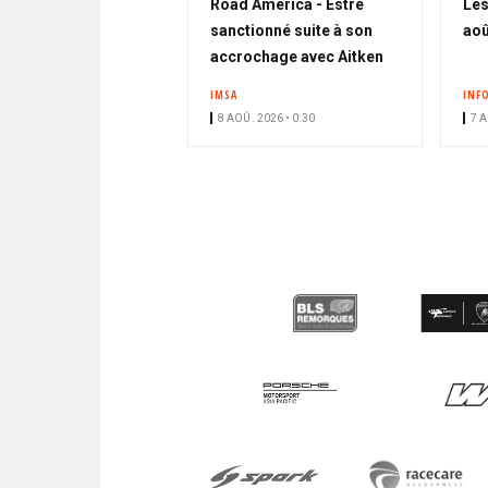
Road America - Estre
Les
sanctionné suite à son
aoû
accrochage avec Aitken
IMSA
INF
8 AOÛ. 2026 • 0:30
7 A