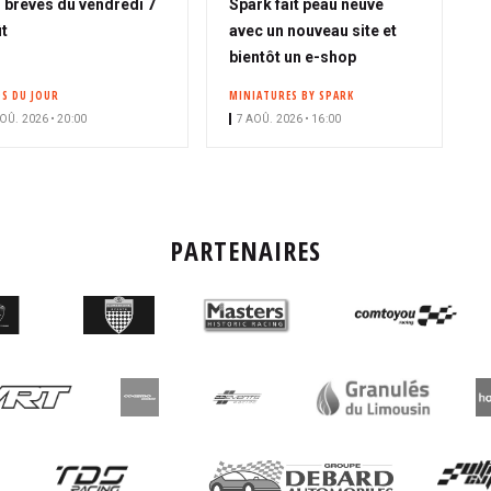
 brèves du vendredi 7
Spark fait peau neuve
t
avec un nouveau site et
bientôt un e-shop
OS DU JOUR
MINIATURES BY SPARK
OÛ. 2026 • 20:00
7 AOÛ. 2026 • 16:00
PARTENAIRES