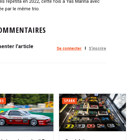
Bis repetita en 2022, cette fois à Yas Marina avec
 par le même trio.
OMMENTAIRES
nter l'article
Se connecter
S'inscrire
ES
SPARK