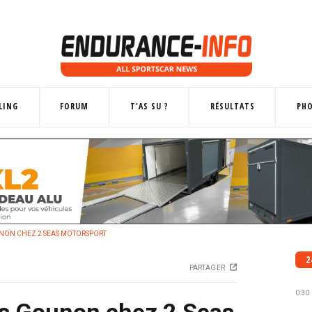
LING
FORUM
T'AS SU ?
RÉSULTATS
PH
UNON CHEZ 2 SEAS MOTORSPORT
2
PARTAGER
0:30
es Gounon chez 2 Seas