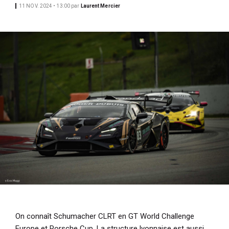
11 NOV. 2024 • 13:00
par
Laurent Mercier
i
p
a
l
On connaît Schumacher CLRT en GT World Challenge
Europe et Porsche Cup. La structure lyonnaise est aussi