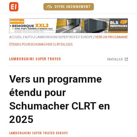
A
OFFRE ABONNEMENT
l
l
e
r
ACCUEIL
AUTO
LAMBORGHINI SUPER TROFEO EUROPE
VERS UN PROGRAMME
a
ÉTENDU POUR SCHUMACHER CLRT EN 2025
u
c
LAMBORGHINI SUPER TROFEO
PARTAGER
o
n
Vers un programme
t
e
étendu pour
n
u
Schumacher CLRT en
p
r
2025
i
n
LAMBORGHINI SUPER TROFEO EUROPE
c