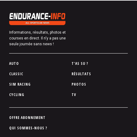
Informations, résultats, photos et
courses en direct. Il n'y a pas une
seule journée sans news !
P
AUTO
T'AS SU ?
i
CLASSIC
RÉSULTATS
e
SIM RACING
PHOTOS
d
d
CYCLING
TV
e
p
a
P
OFFRE ABONNEMENT
g
i
QUI SOMMES-NOUS ?
e
e