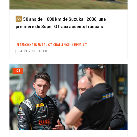
A
50 ans de 1 000 km de Suzuka : 2006, une
b
première du Super GT aux accents français
o
n
INTERCONTINENTAL GT CHALLENGE
SUPER GT
n
9 AOÛ. 2026 • 15:00
é
LST