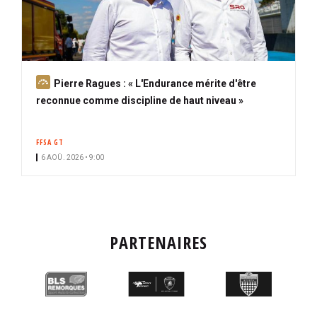
A
Pierre Ragues : « L'Endurance mérite d'être
b
reconnue comme discipline de haut niveau »
o
n
FFSA GT
n
6 AOÛ. 2026 • 9:00
é
PARTENAIRES