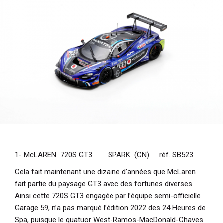
i
p
a
l
1- McLAREN 720S GT3 SPARK (CN) réf. SB523
Cela fait maintenant une dizaine d’années que McLaren
fait partie du paysage GT3 avec des fortunes diverses.
Ainsi cette 720S GT3 engagée par l’équipe semi-officielle
Garage 59, n’a pas marqué l’édition 2022 des 24 Heures de
Spa, puisque le quatuor West-Ramos-MacDonald-Chaves