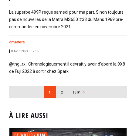
La superbe 499P reçue samedi pour ma part. Sinon toujours
pas de nouvelles de la Matra MS650 #33 du Mans 1969 pré-
commandée en novembre 2021..
dmeyers
8 AVR. 2024 • 17:55
@tng_rx : Chronologiquement il devrait y avoir d’abord la 9X8
de Fuji 2022 à sortir chez Spark.
PAGINATION
PAGE COURANTE
1
PAGE
2
PAGE SUIVANTE
SUIV
À LIRE AUSSI
GT WORLD / DTM