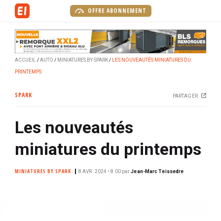
A
OFFRE ABONNEMENT
l
l
e
r
ACCUEIL
AUTO
MINIATURES BY SPARK
LES NOUVEAUTÉS MINIATURES DU
a
PRINTEMPS
u
c
SPARK
PARTAGER
o
n
Les nouveautés
t
e
miniatures du printemps
n
u
MINIATURES BY SPARK
p
8 AVR. 2024 • 8:00
par
Jean-Marc Teissedre
r
i
n
c