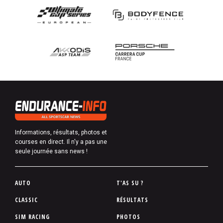
Informations, résultats, photos et
courses en direct. Il n'y a pas une
seule journée sans news !
P
AUTO
T'AS SU ?
i
CLASSIC
RÉSULTATS
e
SIM RACING
PHOTOS
d