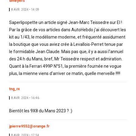
dmeyers
8 AVR. 2024 • 14:09
Saperlipopette un article signé Jean-Marc Teissedre sur EI !
Par la grâce de vos articles dans AutoHebdo j'ai découvert les
kit au 1/43, le modélisme moderne, et fréquenté assidument
la boutique que vous aviez crée à Levallois-Perret tenue par
le formidable Jean Claude. Mais pas que, il y a aussi l'annuel
des 24 h du Mans, bref, Mr Teissedre respect et admiration.
Quant à la Ferrari 499P N°51, la première fournée ne vogue
plus, la mienne viens d'arriver ce matin, quelle merveille !!!!!
tng_rx
8 AVR. 2024 • 16:46
Bientôt les 9X8 du Mans 2023 ? :)
jpierre9552@orange.fr
8 AVR. 2024 • 17:54